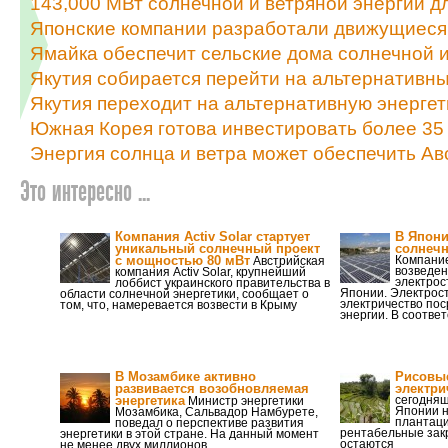
143,000 МВт солнечной и ветряной энергии д
Японские компании разработали движущиеся
Ямайка обеспечит сельские дома солнечной и
Якутия собирается перейти на альтернативны
Якутия переходит на альтернативную энергет
Южная Корея готова инвестировать более 35 
Энергия солнца и ветра может обеспечить А
Это интересно ...
Компания Activ Solar стартует
В Япони
уникальный солнечный проект
солнечн
с мощностью 80 мВт
Компани
Австрийская
возведен
компания Activ Solar, крупнейший
электрос
лоббист украинского правительства в
Японии. Электрос
области солнечной энергетики, сообщает о
электричество по
том, что, намеревается возвести в Крыму
энергии. В соотве
В Мозамбике активно
Рисовые
развивается возобновляемая
электри
энергетика
сегодняш
Министр энергетики
Японии 
Мозамбика, Сальвадор Намбурете,
плантаци
поведал о перспективе развития
рентабельные зак
энергетики в этой стране. На данный момент
остаются
не менее двух миллионов