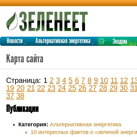
Новости
Альтернативная энергетика
Экодом
Карта сайта
Страница: 1
2
3
4
5
6
7
8
9
10
11
12
1
19
20
21
22
23
24
25
26
27
28
29
30
3
37
38
Публикации
Категория:
Альтернативная энергетика
10 интересных фактов о «зеленой энерг