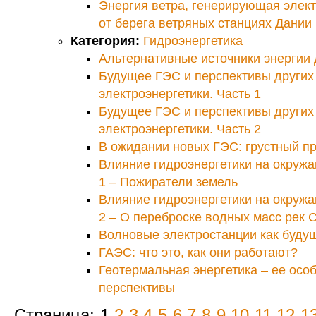
Энергия ветра, генерирующая элект
от берега ветряных станциях Дании
Категория:
Гидроэнергетика
Альтернативные источники энергии
Будущее ГЭС и перспективы других
электроэнергетики. Часть 1
Будущее ГЭС и перспективы других
электроэнергетики. Часть 2
В ожидании новых ГЭС: грустный п
Влияние гидроэнергетики на окруж
1 – Пожиратели земель
Влияние гидроэнергетики на окруж
2 – О переброске водных масс рек 
Волновые электростанции как буду
ГАЭС: что это, как они работают?
Геотермальная энергетика – ее осо
перспективы
Страница: 1
2
3
4
5
6
7
8
9
10
11
12
1