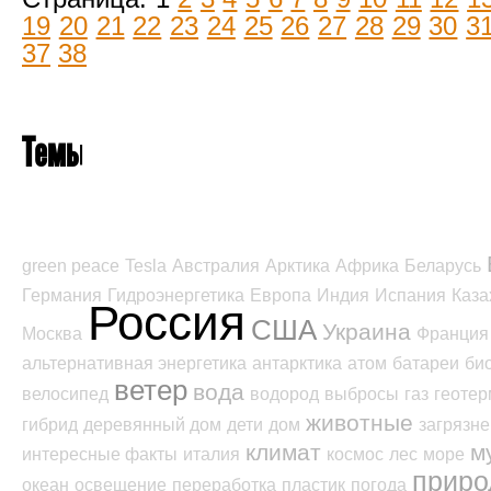
19
20
21
22
23
24
25
26
27
28
29
30
3
37
38
Темы
green peace
Tesla
Австралия
Арктика
Африка
Беларусь
Германия
Гидроэнергетика
Европа
Индия
Испания
Каза
Россия
США
Украина
Москва
Франция
альтернативная энергетика
антарктика
атом
батареи
би
ветер
вода
велосипед
водород
выбросы
газ
геотер
животные
гибрид
деревянный дом
дети
дом
загрязн
климат
м
интересные факты
италия
космос
лес
море
приро
океан
освещение
переработка
пластик
погода