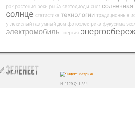
солнечная 
рак
растения
реки
рыба
светодиоды
снег
солнце
технологии
статистика
традиционные и
углекислый газ
умный дом
фотоэлектрика
фукусима
эко
энергосбере
электромобиль
энергия
H. 1129 Q. 1,254