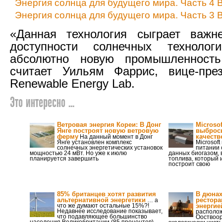
Энергия солнца для будущего мира. Часть 4
Энергия солнца для будущего мира. Часть 3 
«Данная технология сыграет важ
доступности солнечных техноло
абсолютно новую промышленност
считает Уильям Фаррис, вице-през
Renewable Energy Lab.
Это интересно ...
Ветровая энергия Кореи: В Донг
Microso
Янге построят новую ветровую
выбросы
ферму
качеств
На данный момент в Донг
Янге установлен комплекс
Microsof
солнечных энергетических установок
питании 
мощностью 24 мВт. Но уже к июлю
данных биогазом,
планируется завершить
топлива, который 
построит свою
85% британцев хотят развития
В дюнах
альтернативной энергетики
рестора
… а
что же думают остальные 15%?!
энергие
Недавнее исследование показывает,
располож
что подавляющее большинство
Ооствоор