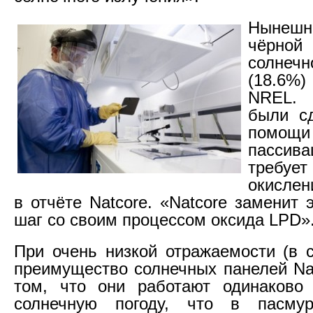
Нынеш
чёрно
солне
(18.6%
NREL.
были сд
помощ
пассив
требуе
окислен
в отчёте Natcore. «Natcore заменит 
шаг со своим процессом оксида LPD»
При очень низкой отражаемости (в с
преимущество солнечных панелей Nat
том, что они работают одинаково
солнечную погоду, что в пасму