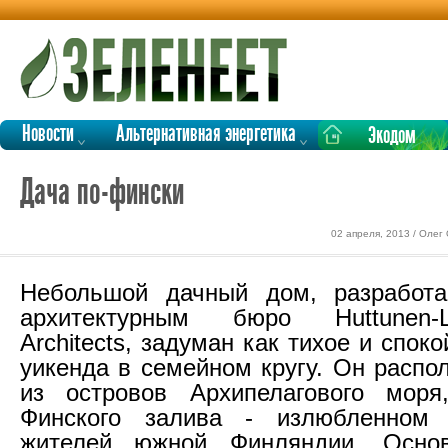
Новости
Альтернативная энергетика
Экодом
Дача по-фински
02 апреля, 2013 / Олег
Небольшой дачный дом, разработ
архитектурным бюро Huttunen-Lip
Architects, задуман как тихое и спок
уикенда в семейном кругу. Он распо
из островов Архипелагового моря
Финского залива - излюбленном
жителей южной Финляндии. Осно