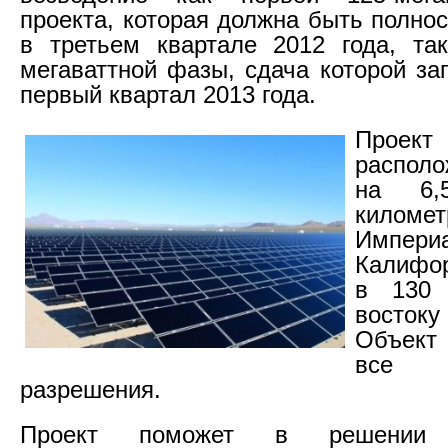
проекта, которая должна быть полно
в третьем квартале 2012 года, та
мегаваттной фазы, сдача которой за
первый квартал 2013 года.
Проек
распол
на 6,
килом
Импер
Калифор
в 130 
востоку
Объект
все н
разрешения.
Проект поможет в решении р