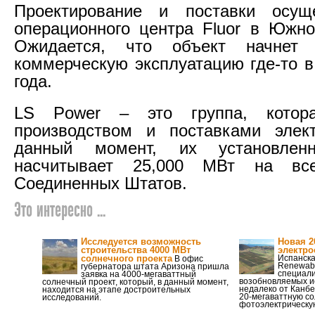
Проектирование и поставки осущ
операционного центра Fluor в Южн
Ожидается, что объект начнет
коммерческую эксплуатацию где-то в
года.
LS Power – это группа, котора
производством и поставками элект
данный момент, их установлен
насчитывает 25,000 МВт на все
Соединенных Штатов.
Это интересно ...
Исследуется возможность
Новая 2
строительства 4000 МВт
электро
солнечного проекта
Испанска
В офис
Renewabl
губернатора штата Аризона пришла
специали
заявка на 4000-мегаваттный
возобновляемых ис
солнечный проект, который, в данный момент,
недалеко от Канбе
находится на этапе достроительных
20-мегаваттную с
исследований.
фотоэлектрическу