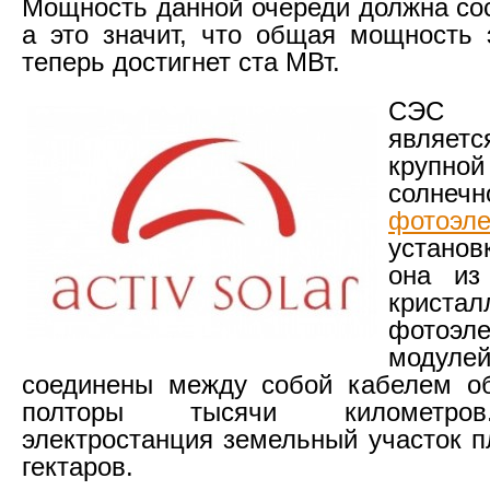
Мощность данной очереди должна сос
а это значит, что общая мощность 
теперь достигнет ста МВт.
СЭС 
явля
круп
солнечн
фотоэле
устано
она из
кристал
фотоэле
модул
соединены между собой кабелем о
полторы тысячи километро
электростанция земельный участок 
гектаров.