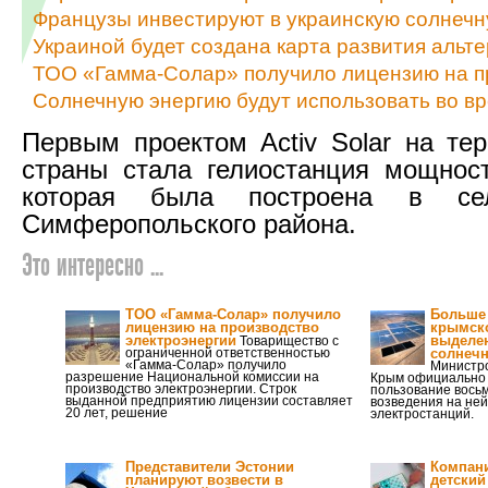
Французы инвестируют в украинскую солнечн
Украиной будет создана карта развития альт
ТОО «Гамма-Солар» получило лицензию на п
Солнечную энергию будут использовать во в
Первым проектом Activ Solar на те
страны стала гелиостанция мощнос
которая была построена в се
Симферопольского района.
Это интересно ...
ТОО «Гамма-Солар» получило
Больше 
лицензию на производство
крымско
электроэнергии
выделен
Товарищество с
ограниченной ответственностью
солнечн
«Гамма-Солар» получило
Министро
разрешение Национальной комиссии на
Крым официально 
производство электроэнергии. Строк
пользование вось
выданной предприятию лицензии составляет
возведения на не
20 лет, решение
электростанций.
Представители Эстонии
Компан
планируют возвести в
детский