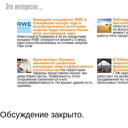
Это интересно ...
Немецким концерном RWE в
Наблюда
ближайшие четыре года в
биотоп
возобновляемые источники
области 
по выпус
энергии будет вложено более
момент в
пяти миллиардов евро
работу пять предп
Известный в Германии и за ее пределами
концерн RWE собирается вложить 5 млрд.
евро в возобновляемые источники энергии.
При этом
Архитекторы Украины
В Узбек
занимаются развитием
энергет
концепции энергоэффективного
фермер
строительства
биогазо
На территории
Украины представлен проект эко-
ГЭФ нар
дома Юрия Цеглы. Уникальность этого
работают на уров
сооружения заключается в его
продвижения на т
энергоэффективности. На крыше здания есть
биогазовых технол
лужайка,
Обсуждение закрыто.