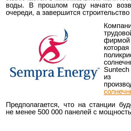
воды. В прошлом году начато возв
очереди, а завершится строительство 
Компан
трудов
фирмой 
котора
поликри
солне
Suntech 
из 
произво
солнечн
Предполагается, что на станции буд
не менее 500 000 панелей с мощность