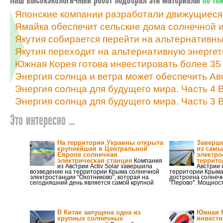
Японские компании разработали движущиеся
Ямайка обеспечит сельские дома солнечной и
Якутия собирается перейти на альтернативны
Якутия переходит на альтернативную энергет
Южная Корея готова инвестировать более 35 
Энергия солнца и ветра может обеспечить А
Энергия солнца для будущего мира. Часть 4
Энергия солнца для будущего мира. Часть 3 
Это интересно ...
На территории Украины открыта
Заверше
крупнейшая в Центральной
из самы
Европе солнечная
электро
электрическая станция
террит
Компания
из Австрии Activ Solar завершила
Австрии 
возведение на территории Крыма солнечной
территории Крыма 
электростанции “Охотниково”, которая на
достроена солнеч
сегодняшний день является самой крупной
"Перово". Мощнос
В Китае запущена одна из
Южная К
крупных солнечных
инвести