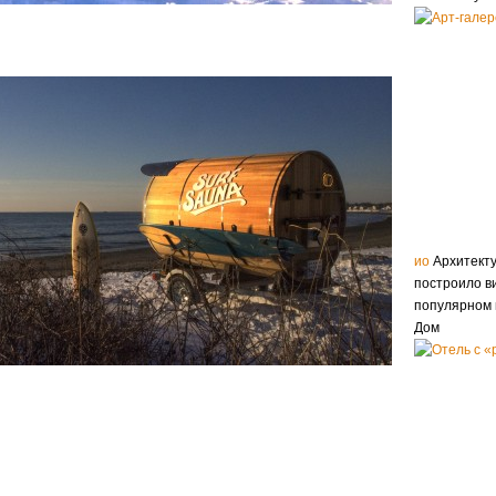
ио
Архитекту
построило ви
популярном 
Дом