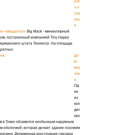
узе
л и
спа
льн
я
ти «квадратах»
Big Mack - миниатюрный
ом, построенный компанией Tiny Happy
ериканского штата Теннесси. На площади
дратных
До
м-
кор
зин
а
Од
ин
из
кон
дит
ерс
ов в Токио обзавелся необычным наружным
-оболочкой, которая делает здание похожим
корзину. Деревянная конструкция сделана