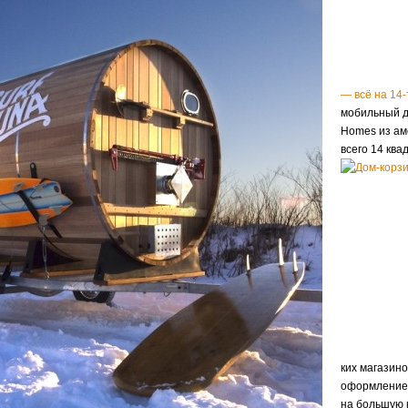
— всё на 14-
мобильный д
Homes из ам
всего 14 ква
ких магазин
оформлением
на большую 