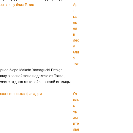
Ар
т-
гал
ер
ея
в
лес
у
бли
з
Ток
рное бюро Makoto Yamaguchi Design
ллу в лесной зоне недалеко от Токио,
месте отдыха жителей японской столицы.
От
ель
с
«р
аст
ите
льн