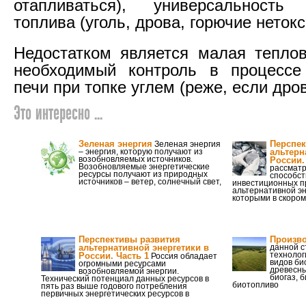
отапливаться), универсальность 
топлива (уголь, дрова, горючие неток
Недостатком является малая теплов
необходимый контроль в процессе 
печи при топке углем (реже, если дро
Это интересно ...
Зеленая энергия
Перспек
Зеленая энергия
– энергия, которую получают из
альтерн
возобновляемых источников.
России.
Возобновляемые энергетические
рассматр
ресурсы получают из природных
способст
источников – ветер, солнечный свет,
инвестиционных п
альтернативной эне
которыми в скоро
Перспективы развития
Произво
альтернативной энергетики в
данной с
технолог
России. Часть 1
Россия обладает
видов би
огромными ресурсами
древесны
возобновляемой энергии.
биогаз, 
Технический потенциал данных ресурсов в
биотопливо
пять раз выше годового потребления
первичных энергетических ресурсов в