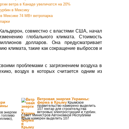
ргии ветра в Канаде увеличатся на 20%
турбин в Мексику
 в Мексике 74 МВт ветропарка
опарки
 Кальдерон, совместно с властями США, начал
зменению глобального климата. Стоимость
иллионов долларов. Она предусматривает
нию климата, такие как сокращение выбросов и
своими проблемами с загрязнением воздуха в
ехико, воздух в которых считается одним из
Ветровая энергия Украины:
при
ферма в Крыму
Крымское
бины
правительство намерено выделить
107 гектар для строительства
ветровых электростанций и турбин.
ов энергии
Совет Министров Автономной Республики
 топливо
Крым намерен выделить 107
опливо),