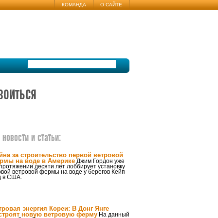
КОМАНДА
О САЙТЕ
воиться
новости и статьи:
йна за строительство первой ветровой
рмы на воде в Америке
Джим Гордон уже
протяжении десяти лет лоббирует установку
вой ветровой фермы на воде у берегов Кейп
д в США.
тровая энергия Кореи: В Донг Янге
строят новую ветровую ферму
На данный