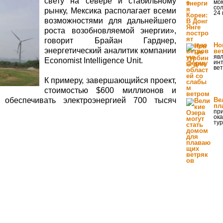
свету на севере и стабильному
мом
со
рынку, Мексика располагает всеми
24 
возможностями для дальнейшего
роста возобновляемой энергии»,
говорит Брайан Гарднер,
Но
энергетический аналитик компании
ве
явл
Economist Intelligence Unit.
инт
вет
К примеру, завершающийся проект,
стоимостью $600 миллионов и
обеспечивать электроэнергией 700 тысяч
Ве
пл
пр
ока
тур