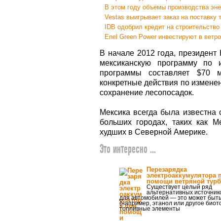
В этом году объемы производства эне
Vestas выигрывает заказ на поставку 
IDB одобрил кредит на строительство
Enel Green Power инвестируют в ветр
В начале 2012 года, президент
мексиканскую программу по и
программы составляет $70 м
конкретные действия по измене
сохранение лесопосадок.
Мексика всегда была известна 
больших городах, таких как М
худших в Северной Америке.
Это интересно ...
Перезарядка
электроаккумулятора 
помощи ветряной тур
Существует целый ряд
альтернативных источник
для автомобилей — это может быть
(например, этанол или другое биот
топливные элементы