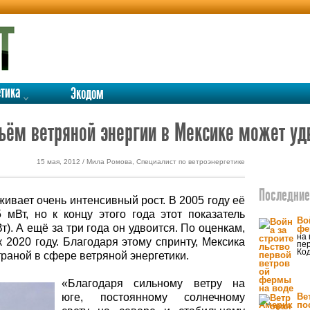
етика
Экодом
ъём ветряной энергии в Мексике может уд
15 мая, 2012 / Мила Ромова, Специалист по ветроэнергетике
Последние 
ивает очень интенсивный рост. В 2005 году её
мВт, но к концу этого года этот показатель
Во
Вт). А ещё за три года он удвоится. По оценкам,
фе
на 
к 2020 году. Благодаря этому спринту, Мексика
пер
Ко
раной в сфере ветряной энергетики.
«Благодаря сильному ветру на
юге, постоянному солнечному
Ве
по