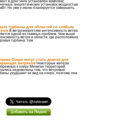
ент в Донг Янге установлен комплекс
лнечных энергетических установок мощностью
мВт. Но уже к июлю планируется завершить
вые турбины для областей со слабым
тром
В ветроэнергетике интенсивность ветра
яется одной из главных проблем. Чем выше
енсивность ветра в области, где расположена
ровая турбина, тем
ликие Озера могут стать домом для
авающих ветряков
Некоторые жители
ибрежных к озеру Мичиган территорий,
зались недовольны тем, что ветровые
бины ухудшают их вид на озеро, поэтому они