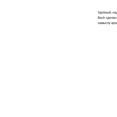
Удобный, на
Bach сделан 
замыслу архи