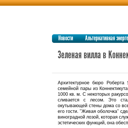
Новости
Альтернативная энерг
Зеленая вилла в Конне
Архитектурное бюро Роберта 
семейной пары из Коннектикут
1000 кв. м. С некоторых ракурс
сливается с лесом. Это ст
окутывающей стены дома со все
его гости. "Живая оболочка" сд
виноградной лозой, которая сл
эстетических функций, она обе