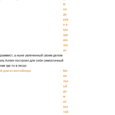
м
на
де
рев
е в
кан
адс
ких
лес
ах
раммист, а ныне увлеченный своим делом
эль Аллен построил для себя симпатичный
еве где-то в лесах
Мо
би
льн
ый
до
м
из
кон
тей