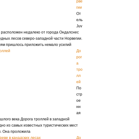
рве
гии
От
ель
Juv
e расположен недалеко от города Ондалснес
едных лесов северо-западной части Норвегии.
лям пришлось приложить немало усилий
До
рог
а
тро
лл
ей
По
стр
ое
нн
ая
ошлого века Дорога троллей в западной
дно из самых известных туристических мест
. Она проложила
До