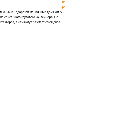
не
ра
дежный и недорогой мобильный дом Port-A-
из списанного грузового контейнера. По
текторов, в нем могут разместиться двое