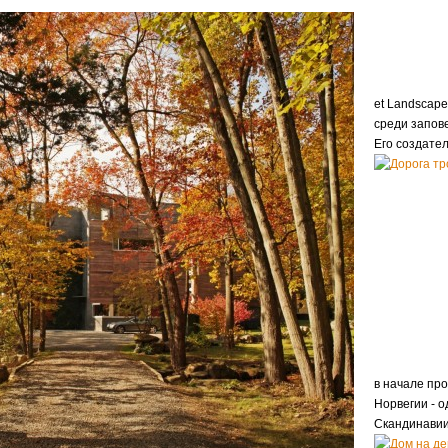
et Landscap
среди запов
Его создате
в начале пр
Норвегии - о
Скандинавии