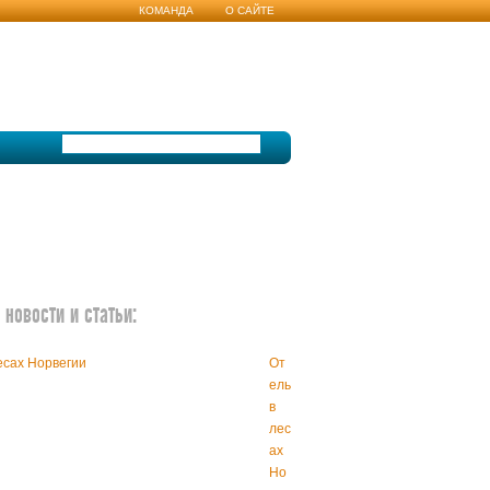
КОМАНДА
О САЙТЕ
новости и статьи:
От
ель
в
лес
ах
Но