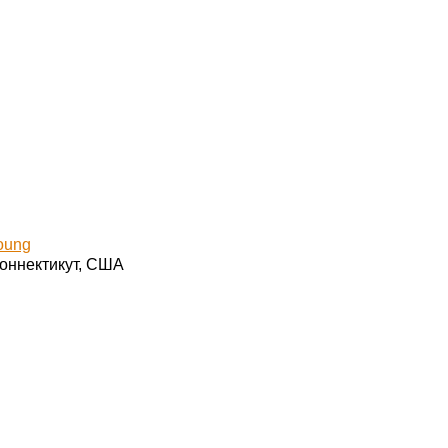
oung
Коннектикут, США