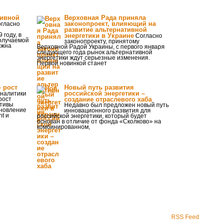
тивной
Верховная Рада приняла
законопроект, влияющий на
гласно
развитие альтернативной
 году, в
энергетики в Украине
Согласно
получаемой
законопроекту, принятому
лжна
Верховной Радой Украины, с первого января
следующего года рынок альтернативной
энергетики ждут серьезные изменения.
Первой новинкой станет
 рост
Новый путь развития
российской энергетики –
налитики
рост
создание отраслевого хаба
ктивы
Недавно был предложен новый путь
ановление
инновационного развития для
t и
российской энергетики, который будет
основан в отличие от фонда «Сколково» на
комбинированном,
RSS Feed