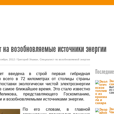
етика
Экодом
 на возобновляемые источники энергии
ноября, 2012 / Григорий Ульман, Специалист по возобновляемой энергии
Последние 
ет введена в строй первая гибридная
я всего в 72 километрах от столицы страны
Эк
поставки экологически чистой электроэнергии
са
вып
в самое ближайшее время. Это стало известно
из 
са
икова, представляющего Госкомпанию,
 и возобновляемыми источниками энергии.
По его словам, в главной
Эк
Ча