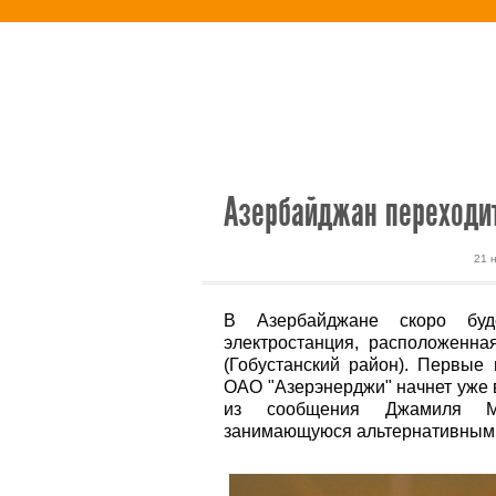
Новости
Альтернативная энерг
Азербайджан переходит
21 
В Азербайджане скоро буд
электростанция, расположенна
(Гобустанский район). Первые 
ОАО "Азерэнерджи" начнет уже 
из сообщения Джамиля Мел
занимающуюся альтернативными