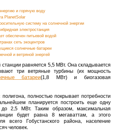
энергию и горячую воду
а PlanetSolar
росительную систему на солнечной энергии
гибридная электростанция
ет обеспечен питьевой водой
транах сеть экоцентров
ущиеся солнечные батареи
ечной и ветряной энергей
станции равняется 5,5 МВт. Она складывается
ывают три ветряные турбины (их мощность
нечные батареи
(1,8 МВт) и биогазовая
 полигона, полностью покрывает потребности
дальнейшем планируется построить еще одну
до 2,5 МВт. Таким образом, максимальная
анции будет равна 8 мегаваттам, а этого
ля всего Гобустанского района, население
сяч человек.