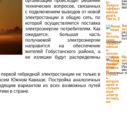
организации происходит решение
на
Bed
технических вопросов, связанных
ква
с подключением выводов от новой
электростанции в общую сеть, по
которой осуществляется поставка
Ам
электроэнергии потребителям. Как
эк
ре
ожидается, большая часть
выя
пот
получаемой электроэнергии
основных
направится на обеспечение
жителей Гобустанского района, а
ее излишки будут распределены
Ир
ве
теч
Ира
мил
солнечных э
о первой гибридной электростанции не только в
всем Южном Кавказе. Постройка аналогичных
одящим вариантом из всех возможных путей
ики в стране.