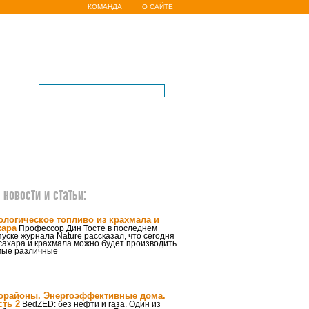
КОМАНДА
О САЙТЕ
новости и статьи:
ологическое топливо из крахмала и
хара
Профессор Дин Тосте в последнем
уске журнала Nature рассказал, что сегодня
сахара и крахмала можно будет производить
мые различные
орайоны. Энергоэффективные дома.
сть 2
BedZED: без нефти и газа. Один из