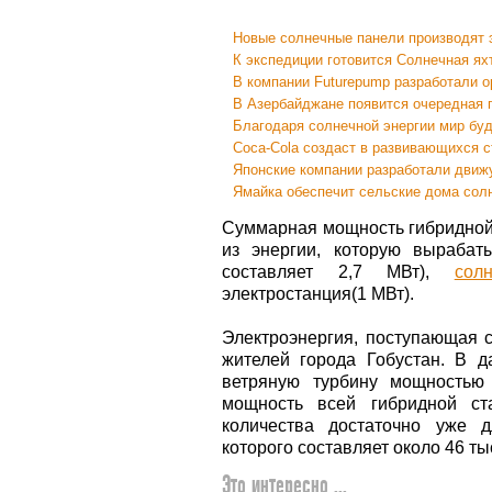
Новые солнечные панели производят 
К экспедиции готовится Солнечная яхт
В компании Futurepump разработали о
В Азербайджане появится очередная 
Благодаря солнечной энергии мир буд
Coca-Cola создаст в развивающихся с
Японские компании разработали движ
Ямайка обеспечит сельские дома солн
Суммарная мощность гибридной 
из энергии, которую вырабат
составляет 2,7 МВт),
сол
электростанция(1 МВт).
Электроэнергия, поступающая с
жителей города Гобустан. В 
ветряную турбину мощностью 
мощность всей гибридной ст
количества достаточно уже д
которого составляет около 46 ты
Это интересно ...