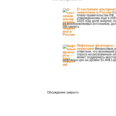
О состоянии альтерна
энергетики в России
Со
плану правительства РФ,
утвержденному еще в 2009
2020 году доля энергии, 
из возобновляемых источников, до
составлять
Нефтяные фьючерсы –
неумолим
Финансовые а
отметили, что возникший 
спроса на рискованные а
может поддержать восст
нефтяных цен на уровне 91,40$ Ligh
Обсуждение закрыто.