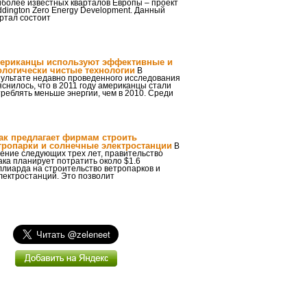
иболее известных кварталов Европы – проект
dington Zero Energy Development. Данный
ртал состоит
ериканцы используют эффективные и
ологически чистые технологии
В
зультате недавно проведенного исследования
снилось, что в 2011 году американцы стали
реблять меньше энергии, чем в 2010. Среди
ак предлагает фирмам строить
тропарки и солнечные электростанции
В
ение следующих трех лет, правительство
ка планирует потратить около $1.6
лиарда на строительство ветропарков и
лектростанций. Это позволит