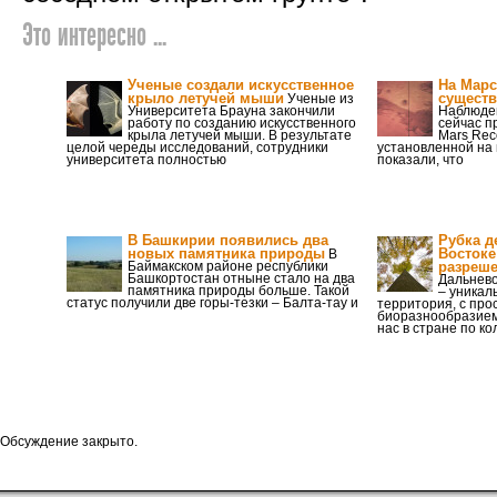
Это интересно ...
Ученые создали искусственное
На Марс
крыло летучей мыши
существ
Ученые из
Университета Брауна закончили
Наблюден
работу по созданию искусственного
сейчас п
крыла летучей мыши. В результате
Mars Reco
целой череды исследований, сотрудники
установленной на 
университета полностью
показали, что
В Башкирии появились два
Рубка д
новых памятника природы
Востоке
В
Баймакском районе республики
разреш
Башкортостан отныне стало на два
Дальнево
памятника природы больше. Такой
– уникал
статус получили две горы-тезки – Балта-тау и
территория, с пр
биоразнообразием.
нас в стране по ко
Обсуждение закрыто.