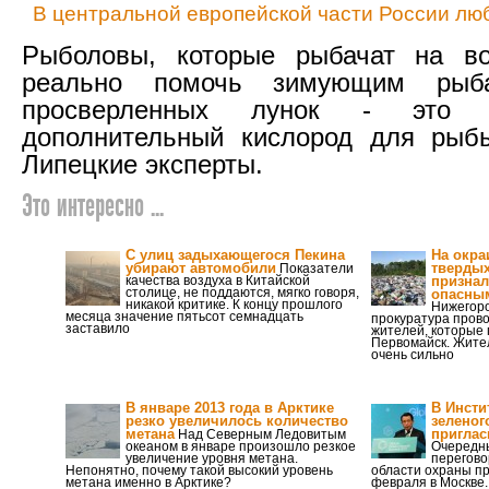
В центральной европейской части России лю
Рыболовы, которые рыбачат на во
реально помочь зимующим рыба
просверленных лунок - это н
дополнительный кислород для рыбы
Липецкие эксперты.
Это интересно ...
С улиц задыхающегося Пекина
На окра
убирают автомобили
тверды
Показатели
качества воздуха в Китайской
признал
столице, не поддаются, мягко говоря,
опасны
никакой критике. К концу прошлого
Нижегор
месяца значение пятьсот семнадцать
прокуратура прово
заставило
жителей, которые 
Первомайск. Жител
очень сильно
В январе 2013 года в Арктике
В Инсти
резко увеличилось количество
зеленог
метана
приглас
Над Северным Ледовитым
океаном в январе произошло резкое
Очередны
увеличение уровня метана.
перегово
Непонятно, почему такой высокий уровень
области охраны п
метана именно в Арктике?
февраля в Москве