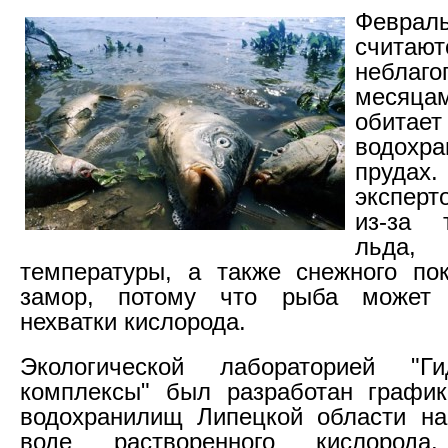
Февр
счита
неблаго
месяцам
обитае
водох
пруда
эксперт
из-за 
льда
температуры, а также снежного по
замор, потому что рыба может 
нехватки кислорода.
Экологической лабораторией "Гид
комплексы" был разработан график
водохранилищ Липецкой области на
воде растворенного кислорода