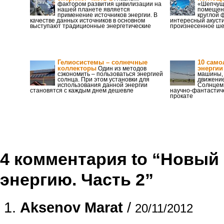
фактором развития цивилизации на
«Шепчуща
нашей планете является
помещени
применение источников энергии. В
круглой 
качестве данных источников в основном
интересный акуст
выступают традиционные энергетические
произнесенное ше
Гелиосистемы – солнечные
10 само
коллекторы
энергии
Один из методов
сэкономить – пользоваться энергией
машины, 
солнца. При этом установки для
движение
использования данной энергии
Солнцем.
становятся с каждым днем дешевле
научно-фантастич
прокате
4 комментария to “Новый 
энергию. Часть 2”
Aksenov Marat
/
20/11/2012