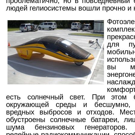
проблематично, но в повседневный
людей гелиосистемы вошли прочно и 
Фотоэле
компл
прекра
для пу
мобиль
использ
вы мо
энерго
наслажд
комфорт
есть солнечный свет. При этом 
окружающей среды и бесшумно, 
вредных выбросов и отходов. Мест
обустроены солнечные батареи, ли
шума бензиновых генераторов
релейные радиокоммуникации, спосо