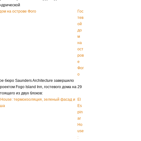
ндрической
Гос
тев
ой
до
м
на
ост
ров
е
Фог
о
ое бюро Saunders Architecture завершило
роектом Fogo Island Inn, гостевого дома на 29
тоящего из двух блоков:
El
Es
pin
ar
Ho
use
: