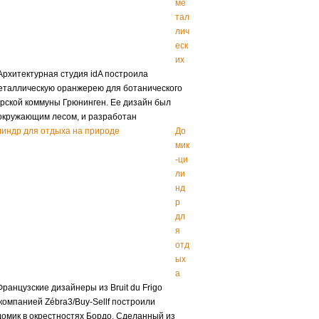
ме
тал
лич
еск
их
рхитектурная студия idA построила
еталлическую оранжерею для ботанического
рской коммуны Грюнинген. Ее дизайн был
окружающим лесом, и разработан
До
мик
-ци
ли
нд
р
дл
я
отд
ых
а
ранцузские дизайнеры из Bruit du Frigo
компанией Zébra3/Buy-Sellf построили
омик в окрестностях Бордо. Сделанный из