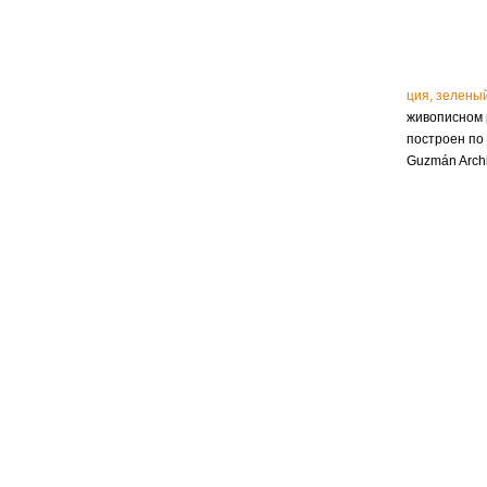
ция, зелены
живописном 
построен по 
Guzmán Archi