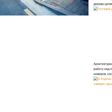
дерева цили
Архитектурн
работу над п
номеров, сос