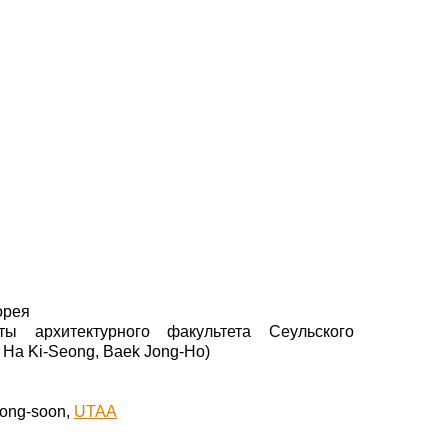
орея
нты архитектурного факультета Сеульского
 Ha Ki-Seong, Baek Jong-Ho)
Yong-soon,
UTAA