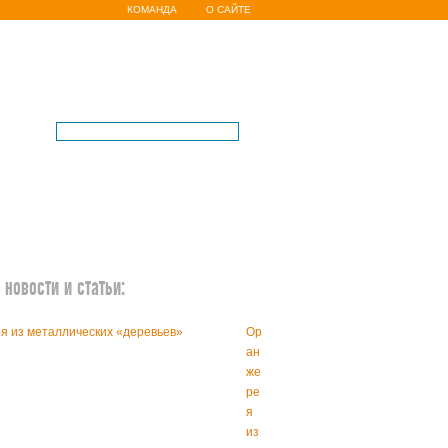
КОМАНДА
О САЙТЕ
новости и статьи:
Ор
ан
же
ре
я
из