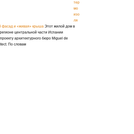
тер
мо
изо
ля
й фасад и «живая» крыша
Этот жилой дом в
регионе центральной части Испании
проекту архитектурного бюро Miguel de
tect. По словам