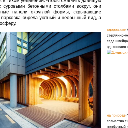
ь в тихом уединении. Чтобы смягчить давящую
с суровыми бетонными столбами вокруг, они
нные панели округлой формы, скрывающие
 парковка обрела уютный и необычный вид, а
осферу.
«деревьев»
А
стеклянно-м
сада швейца
вдохновлен 
на природе
Ф
совместно с 
необычный д