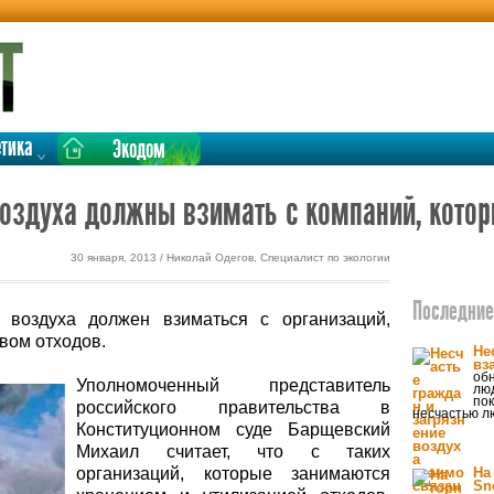
етика
Экодом
воздуха должны взимать с компаний, кото
30 января, 2013 / Николай Одегов, Специалист по экологии
Последние 
 воздуха должен взиматься с организаций,
вом отходов.
Не
вз
об
Уполномоченный представитель
люд
пок
российского правительства в
несчастью л
Конституционном суде Барщевский
Михаил считает, что с таких
организаций, которые занимаются
На
Sn