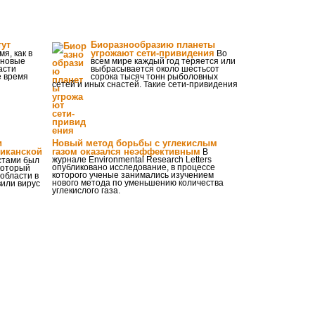
тут
Биоразнообразию планеты
угрожают сети-привидения
мя, как в
Во
 новые
всем мире каждый год теряется или
асти
выбрасывается около шестьсот
е время
сорока тысяч тонн рыболовных
сетей и иных снастей. Такие сети-привидения
и
Новый метод борьбы с углекислым
иканской
газом оказался неэффективным
В
журнале Environmental Research Letters
тами был
опубликовано исследование, в процессе
который
которого ученые занимались изучением
области в
нового метода по уменьшению количества
вили вирус
углекислого газа.