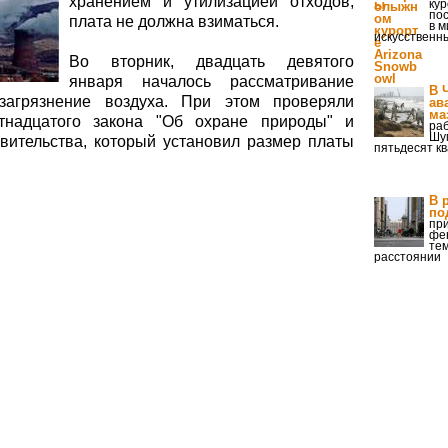
хранением и утилизацией отходов,
кур
по
плата не должна взиматься.
в м
искусственны
Во вторник, двадцать девятого
января началось рассматривание
В 
агрязнение воздуха. При этом проверяли
ав
ма
стнадцатого закона "Об охране природы" и
раб
Шу
вительства, который установил размер платы
пятьдесят к
В 
по
при
фе
тем
расстоянии