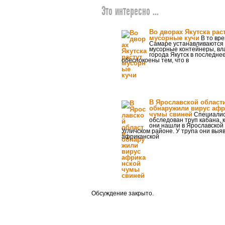
Это интересно ...
Во дворах Якутска рас
мусорные кучи
В то вре
Самаре устанавливаются
мусорные контейнеры, вл
города Якутск в последне
обеспокоены тем, что в
В Ярославской област
обнаружили вирус афр
чумы свиней
Специалис
обследован труп кабана, 
они нашли в Ярославской 
Угличском районе. У трупа они выя
африканской
Обсуждение закрыто.