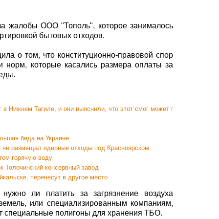
за жалобы ООО "Тополь", которое занималось
ртировкой бытовых отходов.
ила о том, что конституционно-правовой спор
и норм, которые касались размера оплаты за
еды.
 в Нижнем Тагиле, и они выяснили, что этот смог может привести к коме
льшая беда на Украине
он не размещал ядерные отходы под Красноярском
том горячую воду
к Толочинский консервный завод
кальске, перенесут в другое место
 нужно ли платить за загрязнение воздуха
земель, или специализированным компаниям,
т специальные полигоны для хранения ТБО.