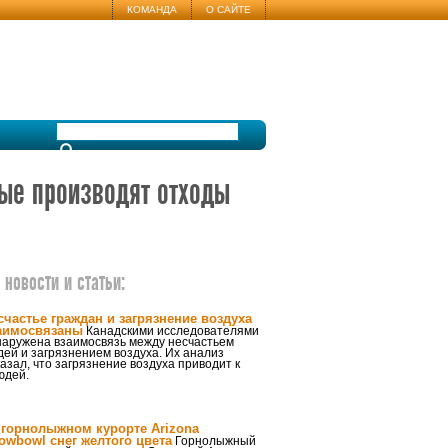
КОМАНДА
О САЙТЕ
рые производят отходы
новости и статьи:
счастье граждан и загрязнение воздуха
аимосвязаны
Канадскими исследователями
наружена взаимосвязь между несчастьем
ей и загрязнением воздуха. Их анализ
азал, что загрязнение воздуха приводит к
юдей.
 горнолыжном курорте Arizona
owbowl снег желтого цвета
Горнолыжный