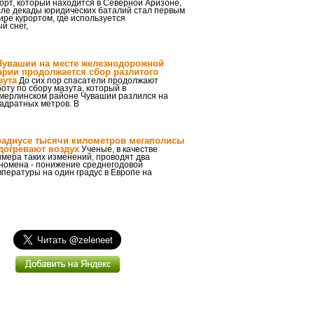
орт, который находится в Северной Аризоне,
сле декады юридических баталий стал первым
ире курортом, где используется
й снег,
Чувашии на месте железнодорожной
арии продолжается сбор разлитого
зута
До сих пор спасатели продолжают
оту по сбору мазута, который в
мерлинском районе Чувашии разлился на
вадратных метров. В
радиусе тысячи километров мегаполисы
догревают воздух
Ученые, в качестве
мера таких изменений, проводят два
номена - понижение среднегодовой
пературы на один градус в Европе на