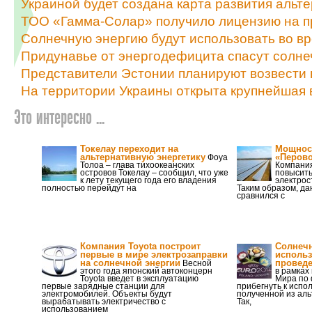
Украиной будет создана карта развития альт
ТОО «Гамма-Солар» получило лицензию на п
Солнечную энергию будут использовать во в
Придунавье от энергодефицита спасут солне
Представители Эстонии планируют возвести 
На территории Украины открыта крупнейшая 
Это интересно ...
Токелау переходит на
Мощнос
альтернативную энергетику
«Перово
Фоуа
Толоа – глава тихоокеанских
Компания
островов Токелау – сообщил, что уже
повысить
к лету текущего года его владения
электрос
полностью перейдут на
Таким образом, д
сравнился с
Компания Toyota построит
Солнечн
первые в мире электрозаправки
использ
на солнечной энергии
проведе
Весной
этого года японский автоконцерн
в рамках
Toyota введет в эксплуатацию
Мира по
первые зарядные станции для
прибегнуть к испо
электромобилей. Объекты будут
полученной из аль
вырабатывать электричество с
Так,
использованием