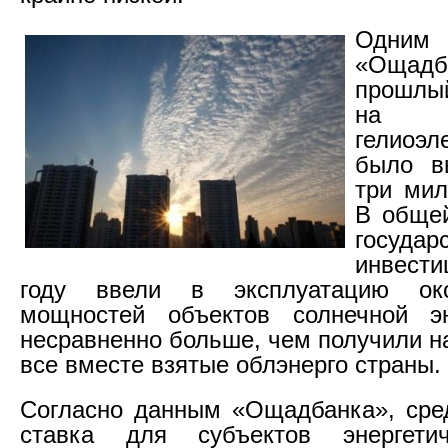
Одни
«Ощад
прошлый
на 
гелиоэл
было в
три мил
В общей
государ
инвести
году ввели в эксплуатацию ок
мощностей объектов солнечной эн
несравненно больше, чем получили н
все вместе взятые облэнерго страны.
Согласно данным «Ощадбанка», сре
ставка для субъектов энергети