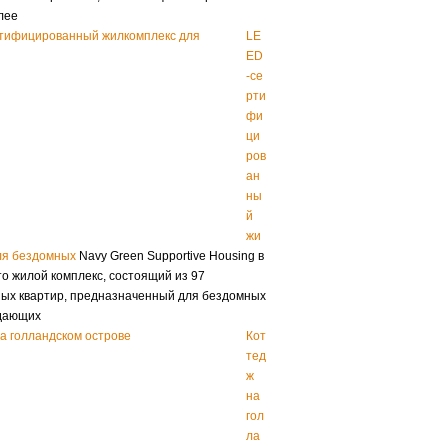
лее
LE
ED
-се
рти
фи
ци
ров
ан
ны
й
жи
ля бездомных
Navy Green Supportive Housing в
то жилой комплекс, состоящий из 97
ых квартир, предназначенный для бездомных
адающих
Кот
тед
ж
на
гол
ла