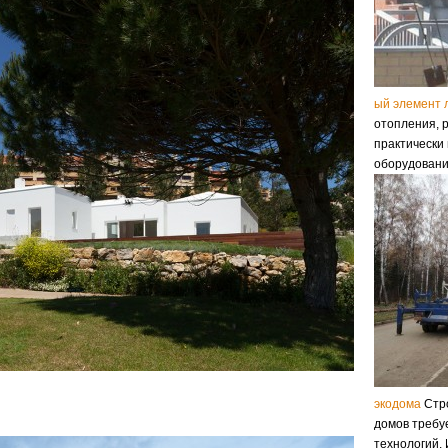
ый элемент 
отопления, 
практически
оборудовани
экодома
Стро
домов требу
технологий. 