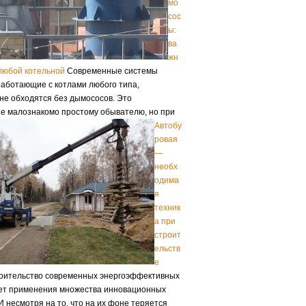
мо
сос
ы:
ва
жн
любой котельной
Современные системы
работающие с котлами любого типа,
 не обходятся без дымососов. Это
е малознакомо простому обывателю, но при
Автобу
ровая
—
необх
одима
я
техник
а при
строит
ельств
е
ительство современных энергоэффективных
ет применения множества инновационных
И несмотря на то, что на их фоне теряется