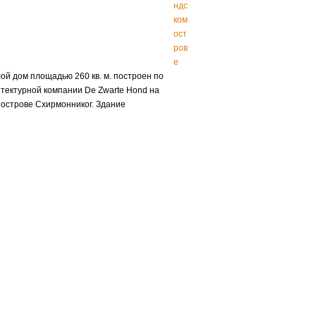
ндс
ком
ост
ров
е
ой дом площадью 260 кв. м. построен по
итектурной компании De Zwarte Hond на
 острове Схирмонниког. Здание