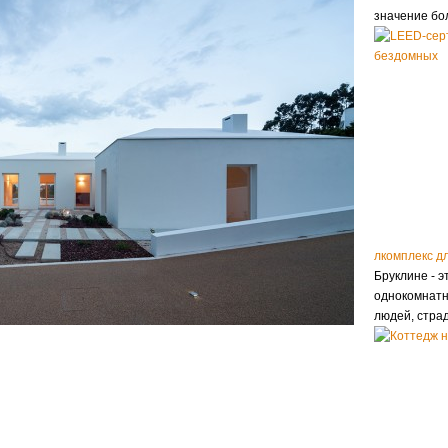
значение бо
лкомплекс д
Бруклине - э
однокомнатн
людей, стр