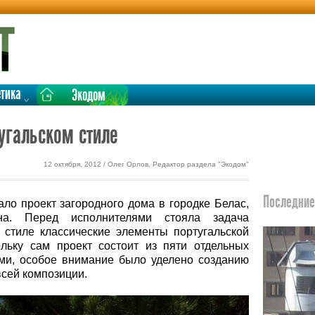
етика
Экодом
угальском стиле
12 октября, 2012 / Олег Орлов, Редактор раздела "Экодом"
Последние 
ало проект загородного дома в городке Белас,
на. Перед исполнителями стояла задача
стиле классические элементы португальской
ольку сам проект состоит из пяти отдельных
ми, особое внимание было уделено созданию
всей композиции.