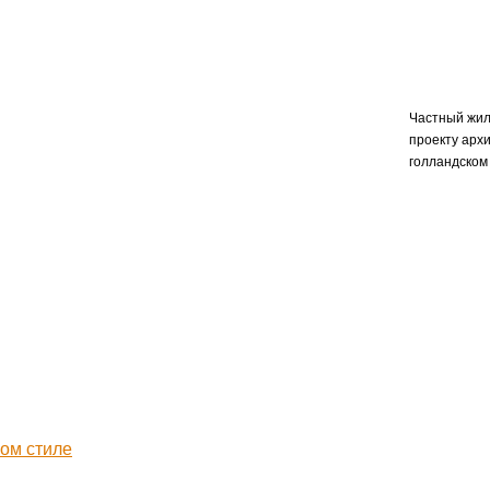
Частный жил
проекту арх
голландском