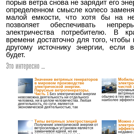
порыв ветра снова не зарядит его энер
определенном смысле колесо заменя
малой емкости, что хотя бы на не
позволяет обеспечивать непрер
электричества потребителю. В кр
времени достаточно для того, чтобы
другому источнику энергии, если 
будет.
Это интересно ...
Значение ветряных генераторов
Мобиль
в мировом производстве
электро
электрической энергии.
чистой 
Парусные ветрогенераторы.
огромны
ветряны
Часть 1
Без электрической энергии
обычно в тех места
невозможна деятельность ни отдельного
наиболее эффектив
человека, ни в целом человечества. Любая
деятельность, по сути, является
экономической деятельностью, так
Типы ветряных электростанций
Можно л
Получение электрической энергии от
электро
ветросиловых установок является
эффект
заманчивой идеей, но ее
недавно 