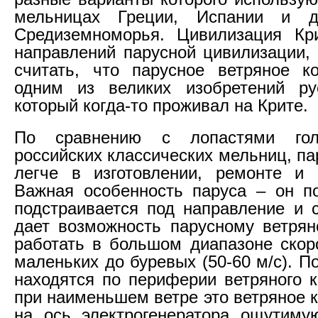
мельницах Греции, Испании и д
Средиземноморья. Цивилизация Кр
направлений парусной цивилизации,
считать, что парусное ветряное к
одним из великих изобретений рус
который когда-то проживал на Крите.
По сравнению с лопастями гол
российских классических мельниц, п
легче в изготовлении, ремонте и 
Важная особенность паруса – он п
подстраивается под направление и с
дает возможность парусному ветрян
работать в большом диапазоне скоро
маленьких до буревых (50-60 м/с). П
находятся по периферии ветряного к
при наименьшем ветре это ветряное 
на ось электрогенератора ощутиму