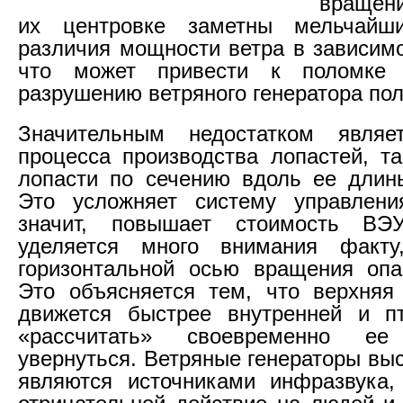
вращен
их центровке заметны мельчайши
различия мощности ветра в зависимо
что может привести к поломке 
разрушению ветряного генератора по
Значительным недостатком являе
процесса производства лопастей, т
лопасти по сечению вдоль ее длин
Это усложняет систему управлени
значит, повышает стоимость ВЭ
уделяется много внимания факт
горизонтальной осью вращения опа
Это объясняется тем, что верхняя
движется быстрее внутренней и п
«рассчитать» своевременно е
увернуться. Ветряные генераторы вы
являются источниками инфразвука,