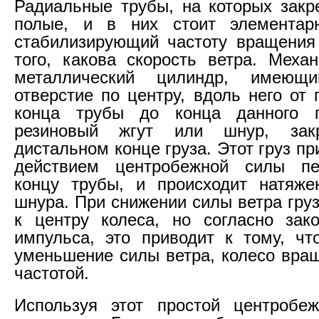
Радиальные трубы, на которых закр
полые, и в них стоит элементар
стабилизирующий частоту вращения
того, какова скорость ветра. Меха
металлический цилиндр, имеющи
отверстие по центру, вдоль него от
конца трубы до конца данного г
резиновый жгут или шнур, зак
дистальном конце груза. Этот груз п
действием центробежной силы п
концу трубы, и происходит натяже
шнура. При снижении силы ветра гру
к центру колеса, но согласно зак
импульса, это приводит к тому, чт
уменьшение силы ветра, колесо вращ
частотой.
Используя этот простой центробеж