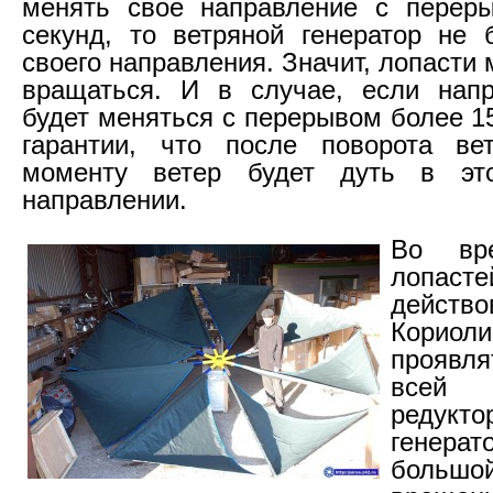
менять свое направление с перер
секунд, то ветряной генератор не 
своего направления. Значит, лопасти 
вращаться. И в случае, если напр
будет меняться с перерывом более 15
гарантии, что после поворота ве
моменту ветер будет дуть в эт
направлении.
Во вр
лопас
дейст
Корио
проявл
всей
редукто
генерат
больш