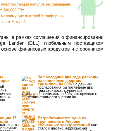
 электростанции наполовину завершено
 200,000 ГВт
я малоимущих жителей Калифорнии
ечных батарей
таны в рамках соглашения о финансировании
ge Landen (DLL), глобальным поставщиком
 основе финансовых продуктов и сторонником
ам
За последние два года расходы
тареи
на солнечную энергию
снизились на 60%
По данным
кой
исследования, за последние два
олит
года стоимость солнечных
лнечные
технологий снизилась на 60%, что привело к
имость
снижению стоимости энергии на
нов,
тацию 17
Разрабатывается одна из
нций
крупнейших в Африке
авительство
солнечных электростанций
Как
солнечных
стало известно, африканская