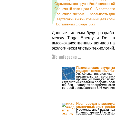
Строительство крупнейшей солнечной
Солнечный потенциал США составляет
Солнечная энергия — реальность дл
Сверхтонкий гибкий кремний для солн
Портативный фонарь Luci
Данные системы будут разрабо
между Tioga Energy и De La
высококачественных активов на
экологически чистых технологий.
Это интересно ...
Пакистанским студент
подарят солнечные ба
Уникальная инициатива
правительства пакистанс
провинции Пенджаб позв
студентам бесплатно получить со
панели. Благодаря программе, сто
которой оценивается в $46 миллио
Иран вводит в эксплуа
солнечных электроста
Несколько дней назад пр
Ирана открыло 17 новых 