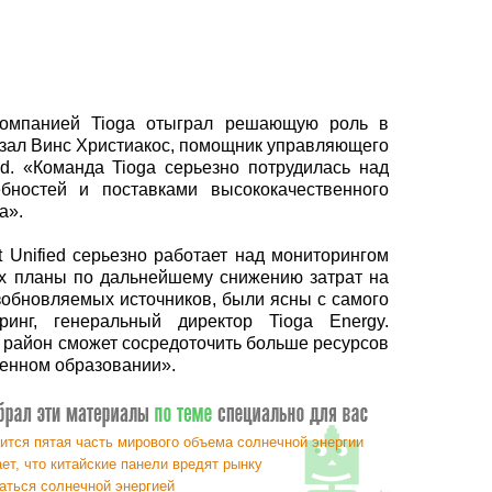
компанией Tioga отыграл решающую роль в
казал Винс Христиакос, помощник управляющего
d. «Команда Tioga серьезно потрудилась над
бностей и поставками высококачественного
а».
 Unified серьезно работает над мониторингом
их планы по дальнейшему снижению затрат на
обновляемых источников, были ясны с самого
инг, генеральный директор Tioga Energy.
, район сможет сосредоточить больше ресурсов
венном образовании».
ится пятая часть мирового объема солнечной энергии
ет, что китайские панели вредят рынку
аться солнечной энергией