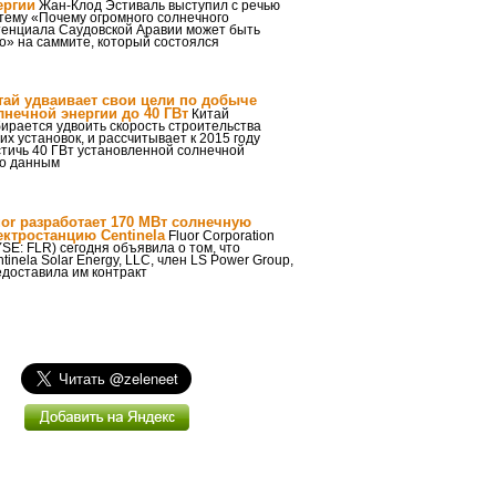
ергии
Жан-Клод Эстиваль выступил с речью
тему «Почему огромного солнечного
тенциала Саудовской Аравии может быть
о» на саммите, который состоялся
тай удваивает свои цели по добыче
лнечной энергии до 40 ГВт
Китай
ирается удвоить скорость строительства
их установок, и рассчитывает к 2015 году
тичь 40 ГВт установленной солнечной
По данным
uor разработает 170 МВт солнечную
ектростанцию Centinela
Fluor Corporation
SE: FLR) сегодня объявила о том, что
tinela Solar Energy, LLC, член LS Power Group,
доставила им контракт