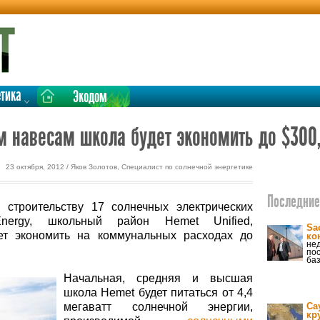
етика
Экодом
 навесам школа будет экономить до $300
23 октября, 2012 / Яков Золотов, Специалист по солнечной энергетике
Последние 
я строительству 17 солнечных электрических
nergy, школьный район Hemet Unified,
Sa
т экономить на коммунальных расходах до
ко
не
пос
ба
Начальная, средняя и высшая
школа Hemet будет питаться от 4,4
мегаватт солнечной энергии,
Са
кр