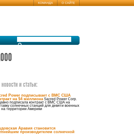
КОМАНДА
О САЙТЕ
,000
новости и статьи:
cred Power подписывает с ВМС США
нтракт на $4 миллиона
Sacred Power Corp.
давно подписала контракт с ВМС США на
тавку солнечных станций для девяти военных
з на территории Америки
удовская Аравия становится
упнейшим производителем солнечной