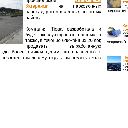
производимой
солнечными
эн
на 
батареями
на парковочных
по
недостаточн
навесах, расположенных по всему
району.
Ки
Компания Tioga разработала и
со
соб
будет эксплуатировать систему, а
сво
дос
также, в течение ближайших 20 лет,
мощности. 
продавать выработанную
аздо более низким ценам, по сравнению с
 позволит школьному округу экономить около
Fl
эл
(NY
Cen
пре