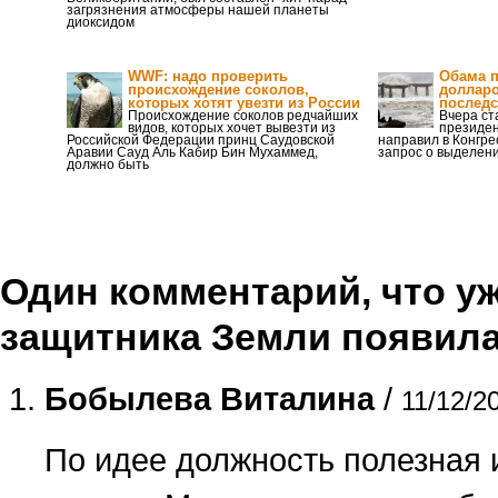
загрязнения атмосферы нашей планеты
диоксидом
WWF: надо проверить
Обама п
происхождение соколов,
доллар
которых хотят увезти из России
последс
Происхождение соколов редчайших
Вчера ст
видов, которых хочет вывезти из
президе
Российской Федерации принц Саудовской
направил в Конгр
Аравии Сауд Аль Кабир Бин Мухаммед,
запрос о выделен
должно быть
Один комментарий, что уж
защитника Земли появил
Бобылева Виталина
/
11/12/2
По идее должность полезная 