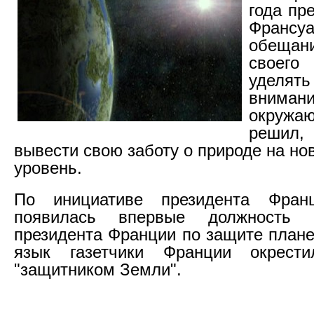
года пр
Франсуа
обеща
своег
уделят
внима
окруж
решил, 
вывести свою заботу о природе на н
уровень.
По инициативе президента Фран
появилась впервые должность "
президента Франции по защите плане
язык газетчики Франции окрест
"защитником Земли".