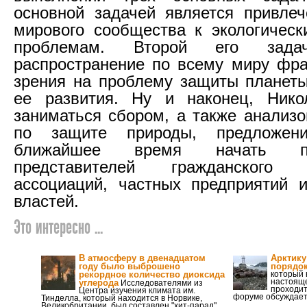
основной задачей является привле
мирового сообщества к экологичес
проблемам. Второй его задач
распространение по всему миру фра
зрения на проблему защиты планеты
ее развития. Ну и наконец, Ник
заниматься сбором, а также анализ
по защите природы, предложе
ближайшее время начать п
представителей гражданского
ассоциаций, частных предприятий 
властей.
Это интересно ...
В атмосферу в двенадцатом
Арктику
году было выброшено
порядо
рекордное количество диоксида
который 
настояще
углерода
Исследователями из
проходит
Центра изучения климата им.
форуме обсуждает
Тинделла, который находится в Норвике,
Великобритании, был составлен "хит-парад"