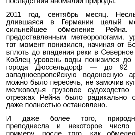
последствия аномалий природы.
2011 год, сентябрь месяц. Несл
длившаяся в Германии целый ме
сильнейшее обмеление Рейна.
предоставленным метеорологами, у
тот момент понизился, начиная от Б
вплоть до впадения реки в Северное
Коблец уровень воды понизился до 
города Дюссельдорф — до 92 
западноевропейскую водоносную а
можно было пересечь, не замочив ку
мелководья грузовое судоходство 
отрезках Рейна было радикально о
даже полностью остановлено.
И даже более того, природн
преподнесла и некоторое число
примеру, после того, как обмеле