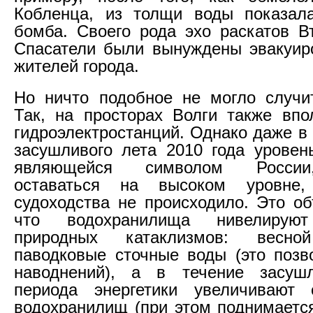
Кобленца, из толщи воды показала
бомба. Своего рода эхо раскатов В
Спасатели были вынуждены эвакуир
жителей города.
Но ничто подобное не могло случи
Так, на просторах Волги также впо
гидроэлектростанций. Однако даже в
засушливого лета 2010 года уровен
являющейся символом России
оставаться на высоком уровне,
судоходства не происходило. Это об
что водохранилища нивелируют
природных катаклизмов: весно
паводковые сточные воды (это позв
наводнений), а в течение засушл
периода энергетики увеличивают
водохранилищ (при этом поднимаетс