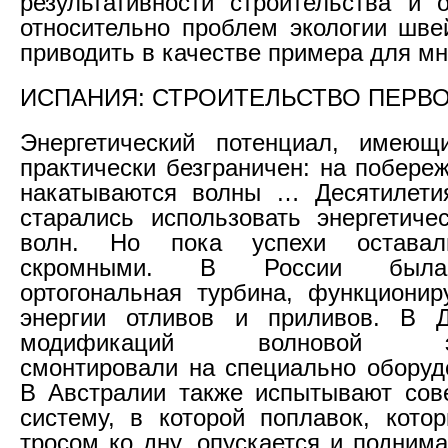
результативности строительства и о
относительно проблем экологии шв
приводить в качестве примера для мн
ИСПАНИЯ: СТРОИТЕЛЬСТВО ПЕРВ
Энергетический потенциал, имеющ
практически безграничен: на побере
накатываются волны … Десятилетия
старались использовать энергетиче
волн. Но пока успехи оставал
скромными. В России была
ортогональная турбина, функциони
энергии отливов и приливов. В 
модификаций волновой эле
смонтировали на специально оборуд
В Австралии также испытывают сов
систему, в которой поплавок, кото
тросом ко дну, опускается и подним