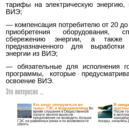
тарифы на электрическую энергию,
ВИЭ;
— компенсация потребителю от 20 до
приобретения оборудования, сп
сбережению энергии, а также о
предназначенного для выработки 
энергии из ВИЭ;
— обязательные для исполнения го
программы, которые предусматрив
освоение ВИЭ.
Это интересно ...
Кто хочет «погрузиться во
В ожида
тьму». ГЭС и водохранилища
грустны
Во
время слушания в Общественной
После то
палате экологи вынесли
в эксплу
предложение не возводить больше
находящу
ГЭС на равнинных реках и по возможности
Ангары, начались 
убрать