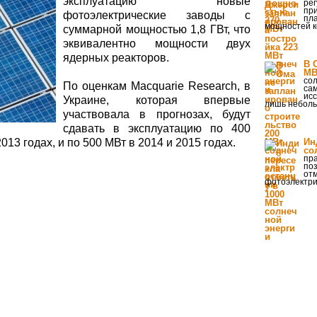
эксплуатацию новые
ре
пр
фотоэлектрические заводы с
пл
мощностей к
суммарной мощностью 1,8 ГВт, что
эквивалентно мощности двух
ядерных реакторов.
В 
МВ
сол
По оценкам Macquarie Research, в
сам
исс
Украине, которая впервые
лишь неболь
участвовала в прогнозах, будут
сдавать в эксплуатацию по 400
13 годах, и по 500 МВт в 2014 и 2015 годах.
Ин
со
пр
поз
отм
фотоэлектри