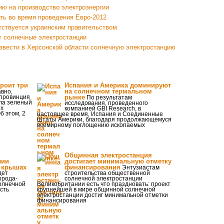
ю на производство электроэнергии
ть во время проведения Евро-2012
тствуется украинским правительством
т солнечные электростанции
звести в Херсонской области солнечную электростанцию
роит три
Испания и Америка доминируют
на солнечном термальном
вно,
 провинция
рынке
По результатам
ла зеленый
исследования, проведенного
ех
компанией GBI Research, в
б этом, 2
настоящее время, Испания и Соединенные
Штаты Америки, благодаря продолжающемуся
всемирному поглощению ископаемых
Общинная электростанция
лии
достигает минимальную отметку
а крышах
финансирования
Энтузиастам
дет
строительства общественной
орода-
солнечной электростанции
олнечной
Великобритании есть что праздновать: проект
сть
крупнейшей в мире общинной солнечной
электростанции достиг минимальной отметки
финансирования