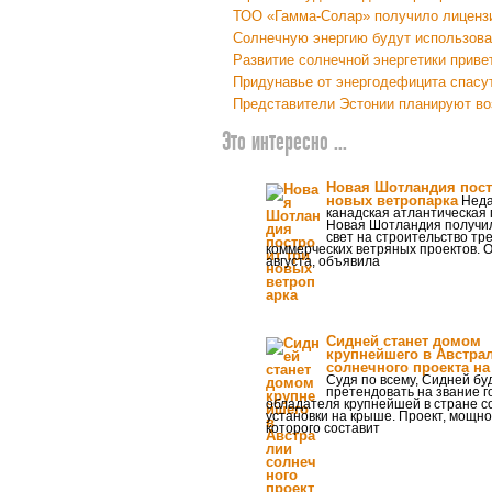
ТОО «Гамма-Солар» получило лицензи
Солнечную энергию будут использова
Развитие солнечной энергетики приве
Придунавье от энергодефицита спасу
Представители Эстонии планируют во
Это интересно ...
Новая Шотландия пост
новых ветропарка
Неда
канадская атлантическая
Новая Шотландия получи
свет на строительство тр
коммерческих ветряных проектов. О
августа, объявила
Сидней станет домом
крупнейшего в Австра
солнечного проекта н
Судя по всему, Сидней бу
претендовать на звание г
обладателя крупнейшей в стране с
установки на крыше. Проект, мощно
которого составит