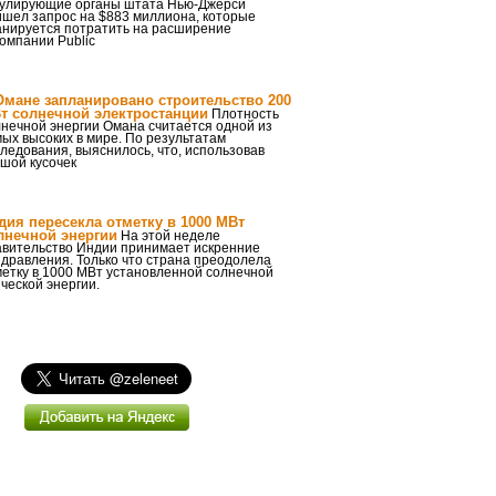
гулирующие органы штата Нью-Джерси
ишел запрос на $883 миллиона, которые
анируется потратить на расширение
омпании Public
Омане запланировано строительство 200
т солнечной электростанции
Плотность
нечной энергии Омана считается одной из
ых высоких в мире. По результатам
ледования, выяснилось, что, использовав
шой кусочек
дия пересекла отметку в 1000 МВт
лнечной энергии
На этой неделе
авительство Индии принимает искренние
дравления. Только что страна преодолела
етку в 1000 МВт установленной солнечной
ческой энергии.