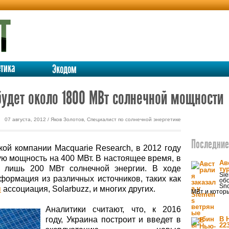
етика
Экодом
 будет около 1800 МВт солнечной мощности
07 августа, 2012 / Яков Золотов, Специалист по солнечной энергетике
Последние 
кой компании Macquarie Research, в 2012 году
ую мощность на 400 МВт. В настоящее время, в
Ав
о лишь 200 МВт солнечной энергии. В ходе
ту
Sie
ормация из различных источников, таких как
об
Sno
я
ассоциация, Solarbuzz, и многих других.
МВт и котор
Аналитики считают, что, к 2016
году, Украина построит и введет в
В 
22