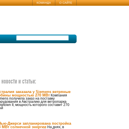
КОМАНДА
О САЙТЕ
новости и статьи:
стралия заказала у Siemens ветряные
рбины мощностью 270 МВт
Компания
mens получила заказ на поставку
орудования в Австралию для ветропарка
wtown II, мощность которого составит 270
ый
Нью-Джерси запланирована постройка
3 МВт солнечной энергии
На днях, в