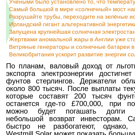
Учеными было установлено то, что температ
Самый большой в мире «солнечный» мост на
Разрушайте трубы, переходите на зелёные и
Ирландский гигант альтернативной энергетик
Запущена крупнейшая солнечная электроста
Жертвами аномальной жары в Англии уже ста
Ветряные генераторы и солнечные батареи в
Великобритания ускорит развитие энергии с
По планам, валовый доход от льго
экспорта электроэнергии достигне
фунтов стерлингов. Держатели обл
около 800 тысяч. После выплаты тек
которые составят 200 тысяч фунто
останется где-то £700,000, при п
можно будет погашать долги 
небольшой возврат инвесторам. С
быстро не разбогатеют, однако,
Westmill Solar может показать большу