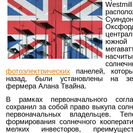
Westm
распо
Суи
Оксф
центр
южной
мегава
насчиты
солнечн
фотоэлектрических
панелей, которы
назад, были установлены на зе
фермера Алана Твайна.
В рамках первоначального согл
сохранил за собой право выкупа сол
первоначальных владельцев. Те
формирования солнечного кооперат
мелких инвесторов, преимущес