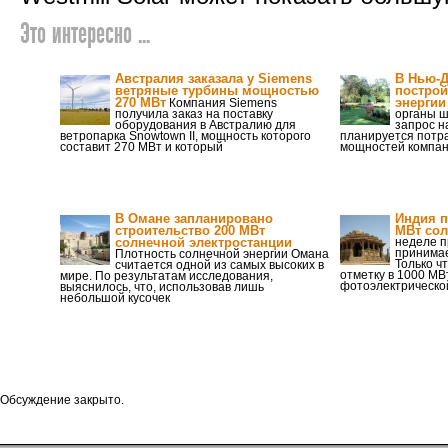
Это интересно ...
Австралия заказала у Siemens
В Нью-Д
ветряные турбины мощностью
построй
270 МВт
энергии
Компания Siemens
получила заказ на поставку
органы 
оборудования в Австралию для
запрос н
ветропарка Snowtown II, мощность которого
планируется потр
составит 270 МВт и который
мощностей компан
В Омане запланировано
Индия п
строительство 200 МВт
МВт сол
солнечной электростанции
неделе п
принимае
Плотность солнечной энергии Омана
Только ч
считается одной из самых высоких в
отметку в 1000 МВ
мире. По результатам исследования,
фотоэлектрической
выяснилось, что, использовав лишь
небольшой кусочек
Обсуждение закрыто.