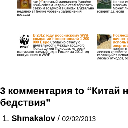
эксцентричный миллионер Гуанбяо
Нил на с
Чэнь совсем недавно стал торговать
в весьма
свежим воздухом в банках. Буквально
Может ли
недавно в Пекине уровень загрязнения
говорят да, если
воздуха
В 2012 году российскому WWF
Рослесх
компании пожертвовали 1 200
начнет 
000 Евро
использ
Согласно отчету о
деятельности Международного
энергет
Фонда Дикой Природы, который
вместе c
выпускают каждый год, в России за 2012 год
лесного хозяйства
поступления в WWF
касающийся испо
лесных отходов, о
3 комментария to “Китай 
бедствия”
Shmakalov
/
02/02/2013