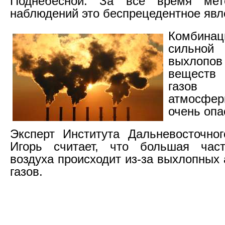
Поднебесной. За все время мете
наблюдений это беспрецедентное явл
Комбина
сильной
выхлоп
веществ
газов 
атмосфер
очень опа
Эксперт Института Дальневосточно
Игорь считает, что большая част
воздуха происходит из-за выхлопных
газов.