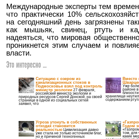
Международные эксперты тем времен
что практически 10% сельскохозяйс
на сегодняшний день загрязнены так
как мышьяк, свинец, ртуть и ка
надеяться, что мировая общественно
проникнется этим случаем и повлияе
власти.
Это интересно ...
Ситуацию с озером из
Вместо
канализационных стоков в
Шварцев
Подмосковье взял под контроль
Уже боле
районе в
министр экологии
27 февраля,
близости
российский министр экологии и
хранилище неутил
природных ресурсов Сергей Донской, на своей
содержанием ртут
странице в одной из социальных сетей
заявил, что
Угроза утонуть в собственных
«Газпро
отходах становится
Годом э
реальностью
«Газпром
Цивилизация давно
том, для
уже стала не только источником благ,
какие ме
но и причиной техногенных