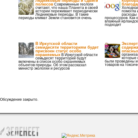
Ледниковые периоды и сдвиги
Корпора
полюсов
благода
Современные геологи
считают, что наша Планета в своей
Холодная
истории переживает периодически
помогла 
Ледниковые периоды. В такие
расходы 
периоды климат Земли становится очень
процессоров. Как 
влажный ирландск
подходит
В Иркутской области
Эксперт
семидесяти территориям будет
содержа
присвоен статус особо
опасных
охраняемых
организа
В Иркутской области
которые 
семьдесят территорий будут
были проведены и
включены в список особо охраняемых
товаров на токсич
объектов природы. Об этом рассказал
министр экологии и ресурсов
Обсуждение закрыто.