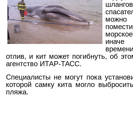
шлангов
спасате
можн
помес
морск
инач
време
отлив, и кит может погибнуть, об эт
агентство ИТАР-ТАСС.
Специалисты не могут пока установи
которой самку кита могло выбросит
пляжа.