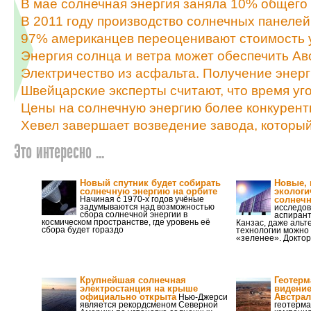
В мае солнечная энергия заняла 10% общего
В 2011 году производство солнечных панелей
97% американцев переоценивают стоимость 
Энергия солнца и ветра может обеспечить А
Электричество из асфальта. Получение энер
Швейцарские эксперты считают, что время уг
Цены на солнечную энергию более конкурент
Хевел завершает возведение завода, которы
Это интересно ...
Новый спутник будет собирать
Новые, 
солнечную энергию на орбите
экологи
Начиная с 1970-х годов учёные
солнеч
задумываются над возможностью
исследо
сбора солнечной энергии в
аспирант
космическом пространстве, где уровень её
Канзас, даже альт
сбора будет гораздо
технологии можно
«зеленее». Доктор
Крупнейшая солнечная
Геотерм
электростанция на крыше
видение
официально открыта
Австра
Нью-Джерси
является рекордсменом Северной
геотерма