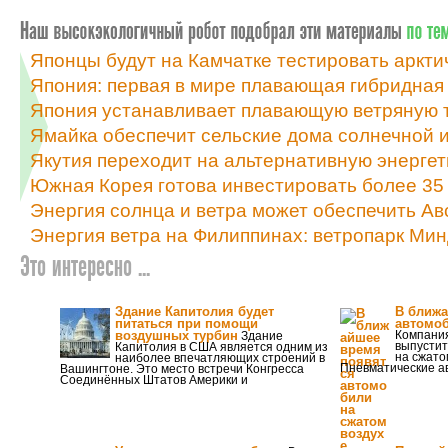
Японцы будут на Камчатке тестировать аркт
Япония: первая в мире плавающая гибридная
Япония устанавливает плавающую ветряную 
Ямайка обеспечит сельские дома солнечной и
Якутия переходит на альтернативную энергет
Южная Корея готова инвестировать более 35 
Энергия солнца и ветра может обеспечить А
Энергия ветра на Филиппинах: ветропарк Ми
Это интересно ...
Здание Капитолия будет
В ближа
питаться при помощи
автомоб
воздушных турбин
Компания
Здание
выпустит
Капитолия в США является одним из
на сжатом
наиболее впечатляющих строений в
Пневматические а
Вашингтоне. Это место встречи Конгресса
Соединённых Штатов Америки и