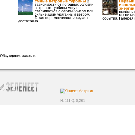
Умные ветровые турбины
Первый 
В
зависимости от погодных условий,
использ
ветровые турбины могут
энергии
сталкиваться с лёгким бризом или
новость 
сильнейшим ураганным ветром.
мы не мо
Такая переменчивость создает
события. Галерея 
достаточно
Обсуждение закрыто.
H. 111 Q. 0,261