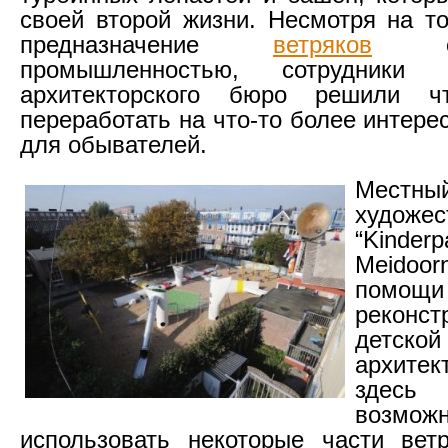
своей второй жизни. Несмотря на то
предназначение
ветряков
св
промышленностью, сотрудники р
архитекторского бюро решили 
переработать на что-то более интере
для обывателей.
Местны
художес
“Kinderp
Meidoor
пом
реконс
детско
архите
здесь
возможн
использовать некоторые части вет