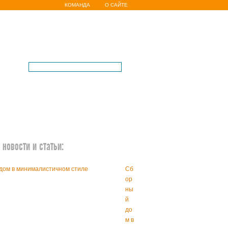
КОМАНДА
О САЙТЕ
новости и статьи:
Сб
ор
ны
й
до
м в