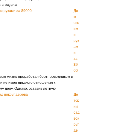
яла задача
До
м
сво
им
и
рук
ам
и
за
$9
00
всю жизнь проработал бортпроводником в
es и не имел никакого отношения к
му делу. Однако, оставив летную
Де
тск
ий
сад
вок
руг
де