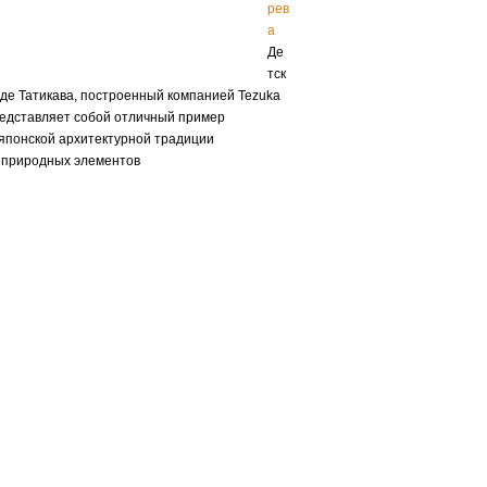
рев
а
Де
тск
оде Татикава, построенный компанией Tezuka
представляет собой отличный пример
японской архитектурной традиции
 природных элементов