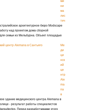
ми
ни
ма
лис
тич
стралийское архитектурное бюро Modscape
аботу над проектом дома сборной
 для семьи из Мельбурна. Объект площадью
Ме
ди
ци
нск
ий
це
нтр
Ale
ma
na
в
ое здание медицинского центра Alemana в
толице - результат работы специалистов
arquitectos. Перед разработчиками этого