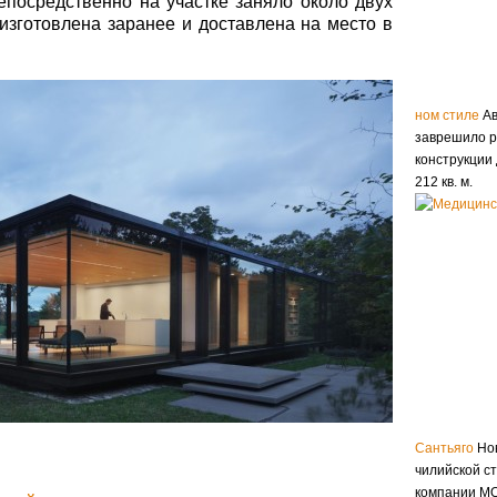
непосредственно на участке заняло около двух
 изготовлена заранее и доставлена на место в
ном стиле
Ав
заврешило р
конструкции
212 кв. м.
Сантьяго
Нов
чилийской с
компании MQ