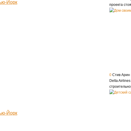
проекта сто
0
Стив Арин 
Delta Airlin
строительно