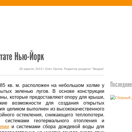
етика
Экодом
тате Нью-Йорк
29 апреля, 2013 / Олег Орлов, Редактор раздела "Экодом"
Последние 
85 кв. м. расположен на небольшом холме у
рытых зеленью лугов. В основе конструкции
онны, которые предоставляют опору для крыши,
кие возможности для создания открытых
ния целиком выполнен из высококачественного
ойного остекления, снижающего теплопотери.
н системами геотермального отопления и
лями
и системами сбора дождевой воды для