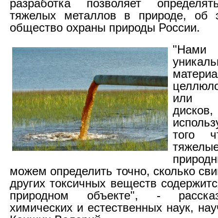
разработка позволяет определят
тяжелых металлов в природе, об 
общество охраны природы России.
"Нами
уникал
матер
целлюло
или ц
дисков,
исполь
того ч
тяжелы
приро
можем определить точно, сколько сви
других токсичных веществ содержитс
природном объекте", - расска
химических и естественных наук, на