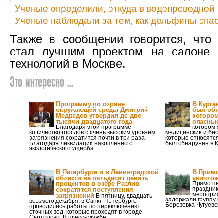
Ученые определили, откуда в водопроводной 
Ученые наблюдали за тем, как дельфины спа
Также в сообщении говорится, что
стал лучшим проектом на салоне 
технологий в Москве.
Это интересно ...
Программу по охране
В Курга
окружающей среды Дмитрий
был обн
Медведев утвердил до две
котором
тысячи двадцатого года
опасны
Благодаря этой программе
котором 
количество городов с очень высоким уровнем
медицинские и био
загрязнения сократится почти в три раза.
которые относятся
Благодаря ликвидации накопленного
был обнаружен в К
экологического ущерба
В Петербурге и в Ленинградской
В Прим
области на пятьдесят девять
уничтож
процентов в озере Разлив
Прямо п
праздник
сократятся поступления
меропри
загрязнений
В пятницу, двадцать
задержали группу и
восьмого декабря, в Санкт-Петербурге
Березовка Чугуевс
проводились работы по переключению
сточных вод, которые проходят в городе
Сертолово. В пресс-службе