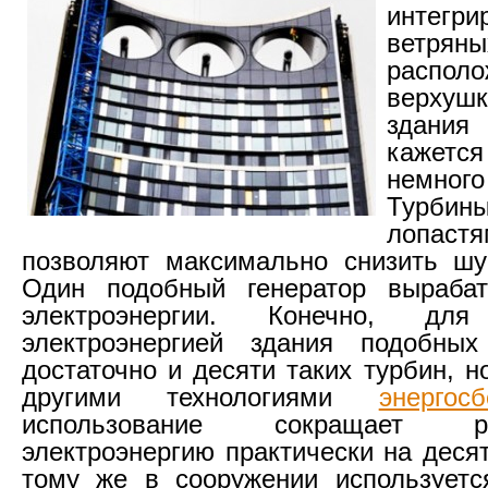
интегри
ветря
расп
верхушк
здания
кажетс
немно
Турби
лопаст
позволяют максимально снизить шу
Один подобный генератор выраба
электроэнергии. Конечно, для
электроэнергией здания подобны
достаточно и десяти таких турбин, н
другими технологиями
энергос
использование сокращает 
электроэнергию практически на деся
тому же в сооружении используетс