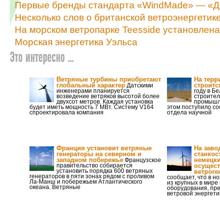
Первые бренды стандарта «WindMade» — «Д
Несколько слов о британской ветроэнергетик
На морском ветропарке Teesside установлена
Морская энергетика Уэльса
Это интересно ...
Ветряные турбины приобретают
На терр
глобальный характер
строитс
Датскими
инженерами планируется
году в Б
возведение ветряков высотой более
строител
двухсот метров. Каждая установка
промышл
будет иметь мощность 7 МВт. Систему V164
этом поступило с
спроектировала компания
отдела научной
Франция установит ветряные
На заво
генераторы на северном и
станкос
западном побережье
немецки
Французское
правительство собирается
осущест
установить порядка 600 ветряных
ветроге
генераторов в пяти зонах рядом с проливом
сообщает, что в н
Ла-Манш и побережьем Атлантического
из крупных в мире
океана. Ветряные
оборудования, пр
ветровой энергети