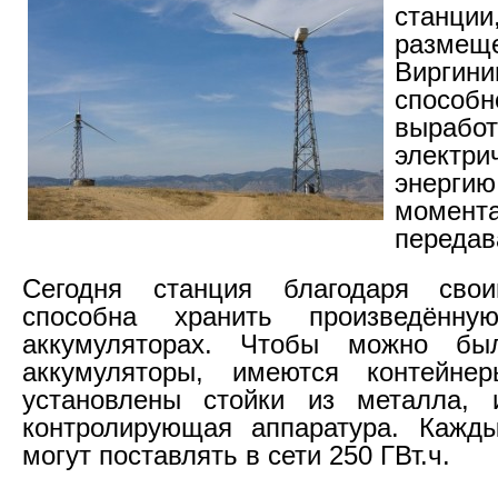
станц
размеще
Виргин
способ
вырабо
электри
энер
момент
передав
Сегодня станция благодаря сво
способна хранить произведённ
аккумуляторах. Чтобы можно бы
аккумуляторы, имеются контейне
установлены стойки из металла, 
контролирующая аппаратура. Кажды
могут поставлять в сети 250 ГВт.ч.