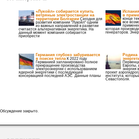
«Лукойл» собирается купить
Испания
ветряные электростанции на
в приме
территории Болгарии
конце те
Сегодня для
все возм
развития компании "Лукойл" одним
применен
из важных направлений в развитии
которая производ
считается альтернативная энергетика. На
генераторов. Эне
данный момент компания собирается
приобрести
Германия глубоко забуривается
Родина 
в поиске тепла
энергет
К 2022 году
Германией запланировано полное
Первенце
прекращение производства
Европы, 
электроэнергии с использованием
энергия 
ядерной энергетики с последующей
проект аэрогидро
консервацией последней АЭС. Данные планы
института, которы
Севастополя.
Обсуждение закрыто.