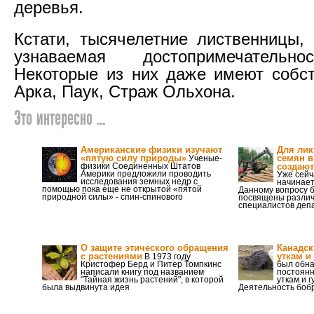
деревья.
Кстати, тысячелетние лиственницы, 
узнаваемая достопримечательно
Некоторые из них даже имеют собс
Арка, Паук, Страж Ольхона.
Это интересно ...
Американские физики изучают
Для лик
«пятую силу природы»
семян в
Ученые-
физики Соединенных Штатов
создают
Америки предложили проводить
Уже сейч
исследования земных недр с
начинает
помощью пока еще не открытой «пятой
Данному вопросу б
природной силы» - спин-спинового
посвящены разли
специалистов деп
О защите этического обращения
Канадск
с растениями
уткам и
В 1973 году
Кристофер Берд и Питер Томпкинс
был обна
написали книгу под названием
постоянн
"Тайная жизнь растений", в которой
уткам и 
была выдвинута идея
Деятельность бобр