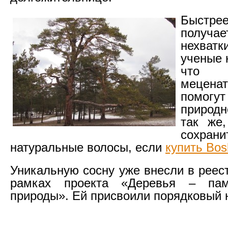
Быстрее
получ
нехват
ученые 
что 
мецен
помогут
природ
так же
сохрани
натуральные волосы, если
купить Bos
Уникальную сосну уже внесли в реес
рамках проекта «Деревья – пам
природы». Ей присвоили порядковый 