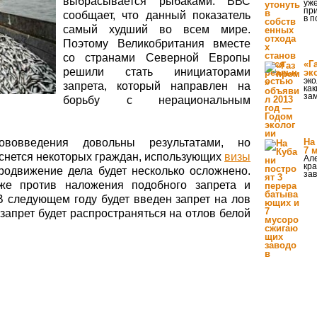
выбрасывается рыбаками. ВВС
уже
пр
сообщает, что данный показатель
в п
самый худший во всем мире.
Поэтому Великобритания вместе
со странами Северной Европы
«Г
решили стать инициаторами
эк
эко
запрета, который направлен на
ка
за
борьбу с нерациональным
нововведения довольны результатами, но
На
7 
оснется некоторых граждан, использующих
визы
Але
кра
родвижение дела будет несколько осложнено.
зав
же против наложения подобного запрета и
 следующем году будет введен запрет на лов
. запрет будет распространяться на отлов белой