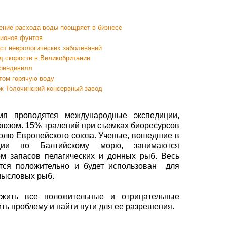
ение расхода воды поощряет в бизнесе
лионов фунтов
ст неврологических заболеваний
д скорости в Великобритании
Приндивилл
том горячую воду
к Толочинский консервный завод
я проводятся международные экспедиции,
юзом. 15% тралений при съемках биоресурсов
олю Европейского союза. Ученые, вошедшие в
иции по Балтийскому морю, занимаются
м запасов пелагических и донных рыб. Весь
тся положительно и будет использован для
мысловых рыб.
ужить все положительные и отрицательные
ть проблему и найти пути для ее разрешения.