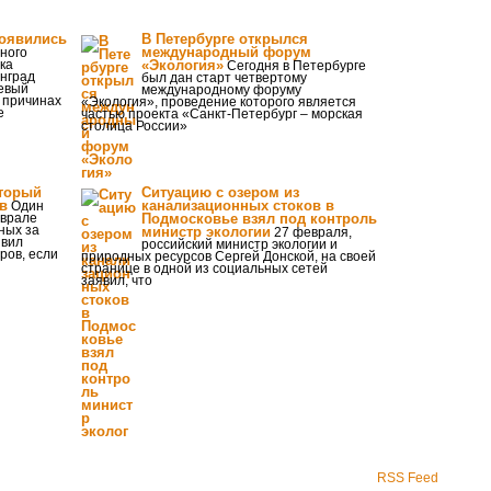
появились
В Петербурге открылся
международный форум
ного
ка
«Экология»
Сегодня в Петербурге
инград
был дан старт четвертому
евый
международному форуму
 причинах
«Экология», проведение которого является
е
частью проекта «Санкт-Петербург – морская
столица России»
оторый
Ситуацию с озером из
в
канализационных стоков в
Один
еврале
Подмосковье взял под контроль
ных за
министр экологии
27 февраля,
явил
российский министр экологии и
ров, если
природных ресурсов Сергей Донской, на своей
странице в одной из социальных сетей
заявил, что
RSS Feed