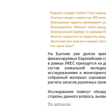
Водный стандарт Carbon Trust сокращ
Электростанция стоимостью 300 мил
Электронные гаджеты провоцируют ро
Электромобиль ‘Nemesis’ побил рекор
Электрический Хаммер от компании 
Экологи попросили не отравлять мазу
Экологами был внесен в черный списо
Что такое Ooho?
На Балтике уже долгое врем
финансируемые Европейским со
в рамках ИКЕС приходится на д
состав уникальной экспед
исследованиями и мониторинго
собранный материал оценивае
расчета запасов различных про
Исследования помогут обнар
стороны данного вопроса, выяви
Это интересно ...