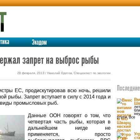
етика
Экодом
ержал запрет на выброс рыбы
28 февраля, 2013 / Николай Одегов, Специалист по экологии
Последние 
истры ЕС, продискутировав всю ночь, решили
ой рыбы. Запрет вступает в силу с 2014 года и
Вм
 виды промысловых рыб.
Шв
лет
бл
не
Данные ООН говорят о том, что
ртути. Все
четвертая часть рыбы, которая в
дальнейшем нигде не
применяется, просто
Уг
ст