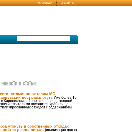
КОМАНДА
О САЙТЕ
новости и статьи:
есто витаминов жителям МО
арцевский досталась ртуть
Уже более 10
 в Киреевском районе в непосредственной
изости с жителями находится хранилище
утилизироованных отходов с содержанием
роза утонуть в собственных отходах
ановится реальностью
Цивилизация давно