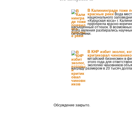
В Калининграде тоже 
красные реки
Вода мест
национального заповедни
«Куршская коса» г. Калин
приобрела красно-коричн
насыщенный оттенок. В возможных
этого явления разбирались научны
сотрудники.
В КНР избит эколог, к
критиковал чиновнико
китайский бизнесмен в ф
этого года для ответствен
экологию чиновников объ
награду размером в 20 тысяч долла
Обсуждение закрыто.