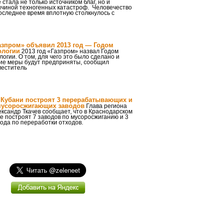
 стала не только источником благ, но и
ичиной техногенных катастроф. Человечество
оследнее время вплотную столкнулось с
азпром» объявил 2013 год — Годом
ологии
2013 год «Газпром» назвал Годом
логии. О том, для чего это было сделано и
кие меры будут предприняты, сообщил
меститель
 Кубани построят 3 перерабатывающих и
мусоросжигающих заводов
Глава региона
ксандр Ткачев сообщает, что в Краснодарском
е построят 7 заводов по мусоросжиганию и 3
ода по переработки отходов.