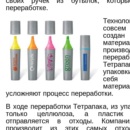
своих ручек из бутылок, котор
переработке.
Техноло
совсем
создан
матер
произ
перераб
Тетра
упаков
себя
матери
усложняют процесс переработки.
В ходе переработки Тетрапака, из уп
только целлюлоза, а пластик
отправляется в отходы. Компан
производит из этих самых отхо