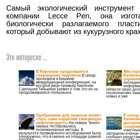
Самый экологический инструмент
компании Lecce Pen, она изгот
биологически разлагаемого пласт
который добывают из кукурузного кра
Это интересно ...
В Киргизии продолжается
Месторо
сокращение ледников
Калинин
В среду
проходила в Бишкеке
охраняе
международная конференция, на
последн
которой вице-премьер Киргизии
информаг
Сарпашев Тайырбек заявил о том, что из-за
области скоро дол
продолжавшихся глобальных
геологических зак
новых и уже
Удобрением для океанов может
К концу
стать сажа кораблей сжигающих
Калинин
нефтепродукты
дострои
На севере Тихого
океана тестировались
сооруж
геоинженерные методы. В
очистные
результате проведенного исследования было
запущены в конце 
обнаружено, что в океане на площади равной
сообщил представ