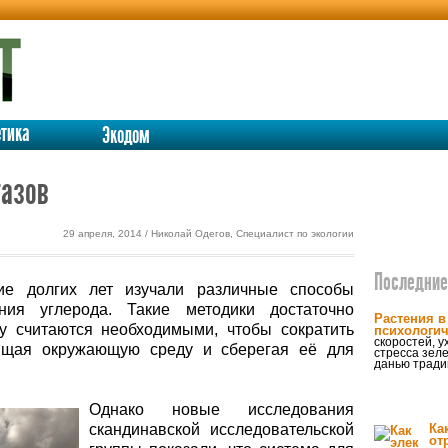
етика
Экодом
азов
29 апреля, 2014 / Николай Одегов, Специалист по экологии
Последние 
е долгих лет изучали различные способы
ния углерода. Такие методики достаточно
Растения в
у считаются необходимыми, чтобы сократить
психологи
скоростей, 
щищая окружающую среду и сберегая её для
стресса зел
данью тради
Однако новые исследования
скандинавской исследовательской
Ка
от