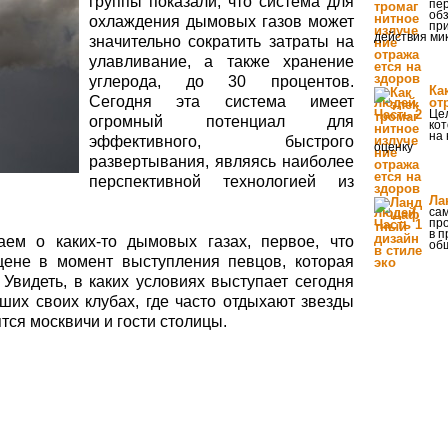
группы показали, что система для
пер
обз
охлаждения дымовых газов может
пр
действия ми
значительно сократить затраты на
улавливание, а также хранение
углерода, до 30 процентов.
Ка
Сегодня эта система имеет
от
Цел
огромный потенциал для
кот
на 
эффективного, быстрого
оценку
развертывания, являясь наиболее
перспективной технологией из
Ла
сам
пр
в 
м о каких-то дымовых газах, первое, что
об
цене в момент выступления певцов, которая
 Увидеть, в каких условиях выступает сегодня
ших своих клубах, где часто отдыхают звезды
тся москвичи и гости столицы.