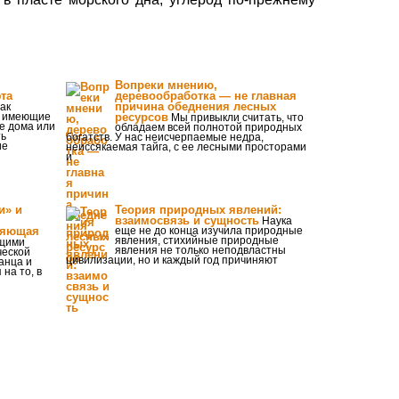
Вопреки мнению,
та
деревообработка — не главная
причина обеднения лесных
ак
а, имеющие
ресурсов
Мы привыкли считать, что
е дома или
обладаем всей полнотой природных
ть
богатств. У нас неисчерпаемые недра,
ие
неиссякаемая тайга, с ее лесными просторами
и
и» и
Теория природных явлений:
взаимосвязь и сущность
Наука
ляющая
еще не до конца изучила природные
явления, стихийные природные
щими
явления не только неподвластны
ческой
цивилизации, но и каждый год причиняют
анца и
на то, в