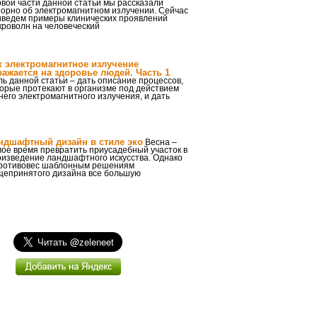
вой части данной статьи мы рассказали
орно об электромагнитном излучении. Сейчас
иведем примеры клинических проявлений
кроволн на человеческий
к электромагнитное излучение
ражается на здоровье людей. Часть 1
ь данной статьи – дать описание процессов,
орые протекают в организме под действием
него электромагнитного излучения, и дать
ндшафтный дизайн в стиле эко
Весна –
ое время превратить приусадебный участок в
оизведение ландшафтного искусства. Однако
противовес шаблонным решениям
щепринятого дизайна все большую