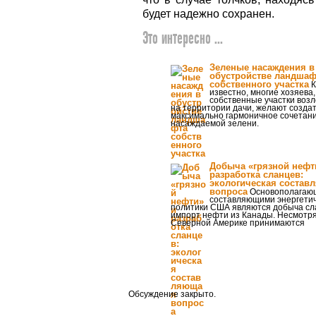
будет надежно сохранен.
Это интересно ...
Зеленые насаждения в
обустройстве ландшаф
собственного участка
К
известно, многие хозяев
собственные участки возл
на территории дачи, желают созда
максимально гармоничное сочетан
насаждаемой зелени.
Добыча «грязной нефт
разработка сланцев:
экологическая состав
вопроса
Основополагаю
составляющими энергети
политики США являются добыча сл
импорт нефти из Канады. Несмотря 
Северной Америке принимаются
Обсуждение закрыто.