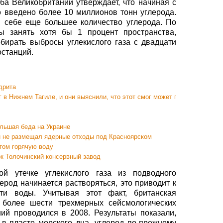
ба Великобритании утверждает, что начиная с
о введено более 10 миллионов тонн углерода.
 себе еще большее количество углерода. По
бы занять хотя бы 1 процент пространства,
обирать выбросы углекислого газа с двадцати
останций.
дрита
 в Нижнем Тагиле, и они выяснили, что этот смог может привести к коме
льшая беда на Украине
он не размещал ядерные отходы под Красноярском
том горячую воду
к Толочинский консервный завод
й утечке углекислого газа из подводного
ерод начинается растворяться, это приводит к
ти воды. Учитывая этот факт, британская
а более шести трехмерных сейсмологических
ий проводился в 2008. Результаты показали,
ь в пласте морского дна, углерод по-прежнему