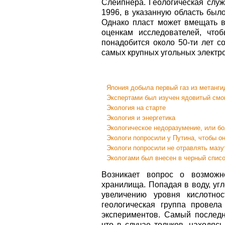
Слейпнера. Геологическая служ
1996, в указанную область был
Однако пласт может вмещать в
оценкам исследователей, что
понадобится около 50-ти лет с
самых крупных угольных электр
Япония добыла первый газ из метанги
Экспертами был изучен ядовитый смог
Экология на старте
Экология и энергетика
Экологическое недоразумение, или бо
Экологи попросили у Путина, чтобы 
Экологи попросили не отравлять мазу
Экологами был внесен в черный списо
Возникает вопрос о возможно
хранилища. Попадая в воду, угл
увеличению уровня кислотнос
геологическая группа провел
экспериментов. Самый последн
что в случае толчков, находяс