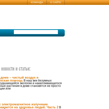
КОМАНДА
О САЙТЕ
новости и статьи:
 доме – чистый воздух и
ческая помощь
В наш век безумных
ухудшающейся экологии и накапливающегося
еные растения в доме становятся не просто
ции или
к электромагнитное излучение
ражается на здоровье людей. Часть 2
В