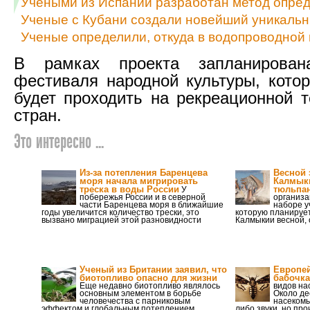
Учеными из Испании разработан метод опред
Ученые с Кубани создали новейший уникальн
Ученые определили, откуда в водопроводной 
В рамках проекта запланирован
фестиваля народной культуры, кото
будет проходить на рекреационной т
стран.
Это интересно ...
Из-за потепления Баренцева
Весной 
моря начала мигрировать
Калмык
треска в воды России
тюльпан
У
побережья России и в северной
организ
части Баренцева моря в ближайшие
наборе у
годы увеличится количество трески, это
которую планирует
вызвано миграцией этой разновидности
Калмыкии весной,
Ученый из Британии заявил, что
Европей
биотопливо опасно для жизни
бабочка
Еще недавно биотопливо являлось
видов на
основным элементом в борьбе
Около де
человечества с парниковым
насекомы
эффектом и глобальным потеплением.
либо звуки, но пр