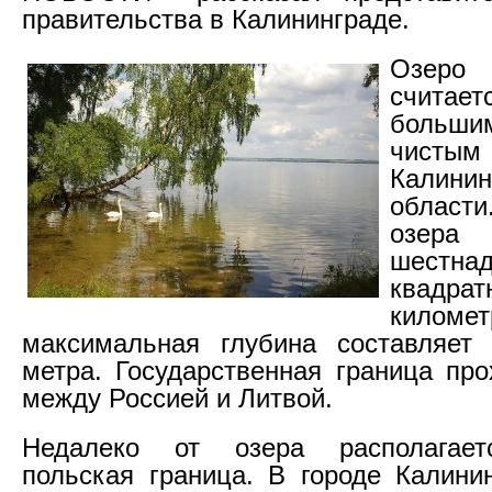
правительства в Калининграде.
Озер
счита
больши
чисты
Калинин
облас
озера
шестнад
квадрат
киломе
максимальная глубина составляет 
метра. Государственная граница про
между Россией и Литвой.
Недалеко от озера располагает
польская граница. В городе Калини