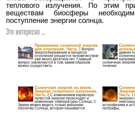
теплового излучения. По этим п
веществам биосферы необходим
поступление энергии солнца.
Это интересно ...
Применение солнечной энергии
Солнечн
для отопления. Часть 1
исполь
Вопрос
энергосбережения в процессе
давних п
отопления решается человечеством
солнечну
уже много десятков лет. Главный
напрямую
вопрос заключается в том, каким образом
солнечная энерги
можно осуществить
течение
Солнечная энергия на земле.
Солнечн
Энергия солнечного излучения.
Энергия
Часть 2
Часть 1
С изменением характера
лучистой энергии происходит и
энергии 
изменение температуры Солнца. С
нем пишу
Земли можно видеть только внешнюю
астрофизики и аст
оболочку Солнца, которая называется
географы,