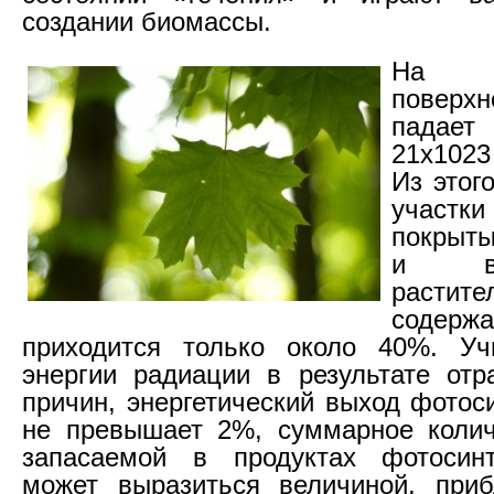
создании биомассы.
На 
поверхн
падае
21х1023
Из этог
учас
покрыты
и в
растите
содерж
приходится только около 40%. Уч
энергии радиации в результате от
причин, энергетический выход фотос
не превышает 2%, суммарное колич
запасаемой в продуктах фотосинт
может выразиться величиной, при