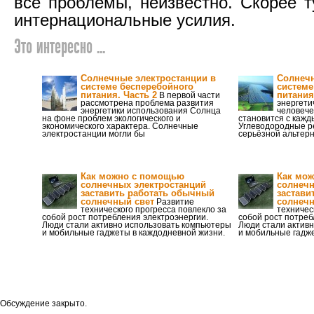
все проблемы, неизвестно. Скорее т
интернациональные усилия.
Это интересно ...
Солнечные электростанции в
Солнечн
системе бесперебойного
системе
питания. Часть 2
питания
В первой части
рассмотрена проблема развития
энергети
энергетики использования Солнца
человече
на фоне проблем экологического и
становится с кажд
экономического характера. Солнечные
Углеводородные ре
электростанции могли бы
серьёзной альтер
Как можно с помощью
Как мо
солнечных электростанций
солнечн
заставить работать обычный
застави
солнечный свет
солнечн
Развитие
технического прогресса повлекло за
техничес
собой рост потребления электроэнергии.
собой рост потреб
Люди стали активно использовать компьютеры
Люди стали актив
и мобильные гаджеты в каждодневной жизни.
и мобильные гадж
Обсуждение закрыто.