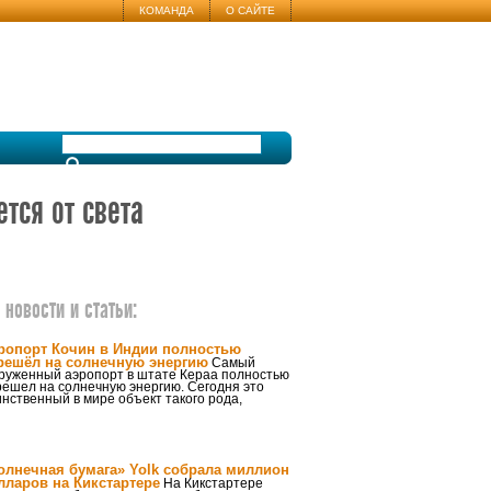
КОМАНДА
О САЙТЕ
тся от света
новости и статьи:
ропорт Кочин в Индии полностью
решёл на солнечную энергию
Самый
груженный аэропорт в штате Кераа полностью
решел на солнечную энергию. Сегодня это
нственный в мире объект такого рода,
олнечная бумага» Yolk собрала миллион
лларов на Кикстартере
На Кикстартере