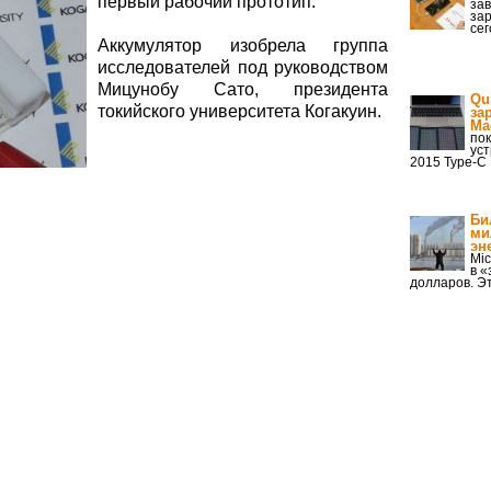
первый рабочий прототип.
за
зар
се
Аккумулятор изобрела группа
исследователей под руководством
Мицунобу Сато, президента
Qu
токийского университета Когакуин.
за
Ma
по
уст
2015 Type-C
Би
ми
эн
Mic
в «
долларов. Э