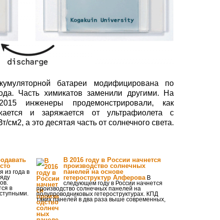
кумуляторной батареи модифицирована по
ода. Часть химикатов заменили другими. На
 2015 инженеры продемонстрировали, как
жается и заряжается от ультрафиолета с
т/см2, а это десятая часть от солнечного света.
родавать
В 2016 году в России начнется
сто
производство солнечных
панелей на основе
 из года в
ряду
гетероструктур Алферова
В
ов.
следующем году в России начнется
ся в
производство солнечных панелей на
оступными.
полупроводниковых гетероструктурах. КПД
таких панелей в два раза выше современных,