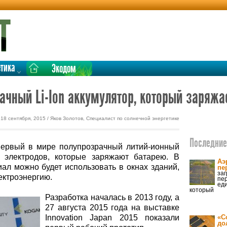
етика
Экодом
чный Li-Ion аккумулятор, который заряжае
18 сентября, 2015 / Яков Золотов, Специалист по солнечной энергетике
Последние 
первый в мире полупрозрачный литий-ионный
й электродов, которые заряжают батарею. В
Аэ
ал можно будет использовать в окнах зданий,
пе
за
ектроэнергию.
пе
еди
который
Разработка началась в 2013 году, а
27 августа 2015 года на выставке
Innovation Japan 2015 показали
«С
до