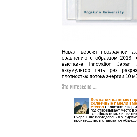
Новая версия прозрачной ак
сравнению с образцом 2013 г
выставке Innovation Japan
аккумулятор пять раз разря
плотностью потока энергии 10 мВ
Это интересно ...
Компании начинают п
солнечные панели вме
стекол
Солнечная энергия
год отвоевывает место в 
возобновляемых источник
Вчерашние исследования внедряют
производство и становятся общед