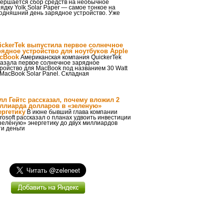
вершается сбор средств на необычное
ядку Yolk Solar Paper — самое тонкое на
годняшний день зарядное устройство. Уже
ickerTek выпустила первое солнечное
рядное устройство для ноутбуков Apple
cBook
Американская компания QuickerTek
казала первое солнечное зарядное
ройство для MacBook под названием 30 Watt
 MacBook Solar Panel. Складная
лл Гейтс рассказал, почему вложил 2
ллиарда долларов в «зеленую»
ергетику
В июне бывший глава компании
rosoft рассказал о планах удвоить инвестиции
зелёную» энергетику до двух миллиардов
ти деньги