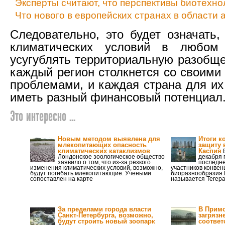
Эксперты считают, что перспективы биотехно
Что нового в европейских странах в области 
Следовательно, это будет означать,
климатических условий в любом
усугублять территориальную разобще
каждый регион столкнется со своим
проблемами, и каждая страна для их
иметь разный финансовый потенциал
Это интересно ...
Новым методом выявлена для
Итоги к
млекопитающих опасность
защиту 
климатических катаклизмов
Каспия
В
Лондонское зоологическое общество
декабря
заявило о том, что из-за резкого
последне
изменения климатических условий, возможно,
участников конвен
будут погибать млекопитающие. Учеными
биоразнообразия 
сопоставлен на карте
называется Тегера
За пределами города власти
В Примо
Санкт-Петербурга, возможно,
загрязн
будут строить новый зоопарк
соответ