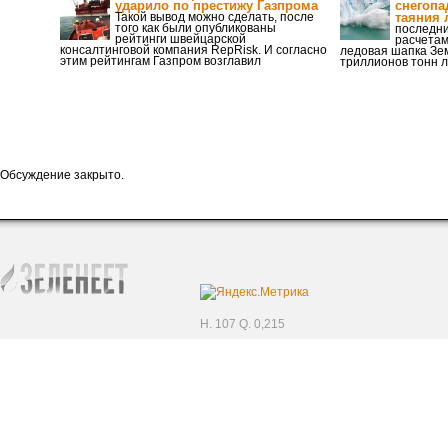
ударило по престижу Газпрома
снегопа
Такой вывод можно сделать, после
таяния 
того как были опубликованы
последни
рейтинги швейцарской
расчетам
консалтинговой компания RepRisk. И согласно
ледовая шапка Зе
этим рейтингам Газпром возглавил
триллионов тонн л
Обсуждение закрыто.
H. 107 Q. 0,215