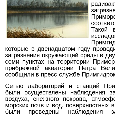
радиоак
загрязн
Примо
соответ
Такой 
исследо
Примгид
которые в двенадцатом году провод
загрязнения окружающей среды в дву
семи пунктах на территории Примор
прибрежной акватории Петра Вели
сообщили в пресс-службе Примгидро
Сетью лабораторий и станций Пр
были осуществлены наблюдения за
воздуха, снежного покрова, атмосф
морских почв и вод, поверхностных 
были проведены наблюдения з