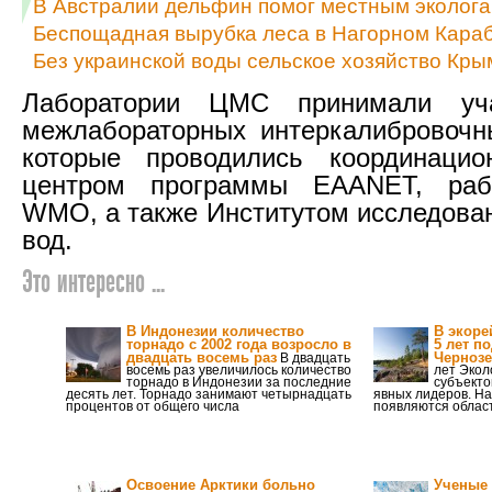
В Австралии дельфин помог местным эколога
Беспощадная вырубка леса в Нагорном Караб
Без украинской воды сельское хозяйство Кр
Лаборатории ЦМС принимали уч
межлабораторных интеркалибровочн
которые проводились координаци
центром программы EAANET, раб
WMO, а также Институтом исследова
вод.
Это интересно ...
В Индонезии количество
В экоре
торнадо с 2002 года возросло в
5 лет п
двадцать восемь раз
Черноз
В двадцать
восемь раз увеличилось количество
лет Экол
торнадо в Индонезии за последние
субъекто
десять лет. Торнадо занимают четырнадцать
явных лидеров. На
процентов от общего числа
появляются облас
Освоение Арктики больно
Ученые 