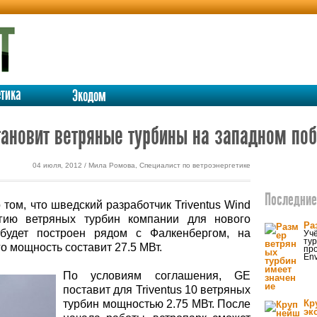
етика
Экодом
ановит ветряные турбины на западном по
04 июля, 2012 / Мила Ромова, Специалист по ветроэнергетике
Последние 
том, что шведский разработчик Triventus Wind
гию ветряных турбин компании для нового
Ра
 будет построен рядом с Фалкенбергом, на
Учё
тур
 мощность составит 27.5 МВт.
про
Env
По условиям соглашения, GE
поставит для Triventus 10 ветряных
турбин мощностью 2.75 МВт. После
Кр
эк