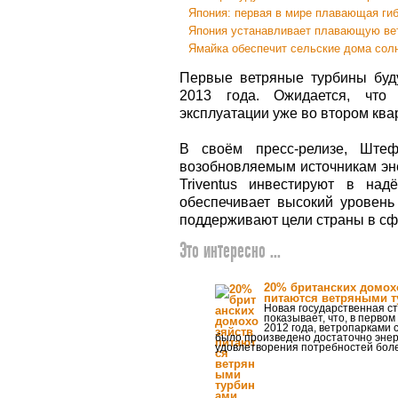
Япония: первая в мире плавающая ги
Япония устанавливает плавающую ве
Ямайка обеспечит сельские дома солн
Первые ветряные турбины буд
2013 года. Ожидается, что
эксплуатации уже во втором ква
В своём пресс-релизе, Ште
возобновляемым источникам эне
Triventus инвестируют в над
обеспечивает высокий уровень 
поддерживают цели страны в сф
Это интересно ...
20% британских домох
питаются ветряными 
Новая государственная с
показывает, что, в первом
2012 года, ветропарками 
было произведено достаточно энер
удовлетворения потребностей бол