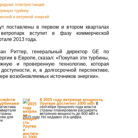
бридная электростанция
тряную турбину
ечной и ветряной энергей
ут поставлены в первом и втором кварталах
 ветропарк вступит в фазу коммерческой
ртале 2013 года.
фан Риттер, генеральный директор GE по
ргии в Европе, сказал: «Покупая эти турбины,
ёжную и проверенную технологию, которая
доступности, и, в долгосрочной перспективе,
ере возобновляемых источников энергии».
озяйств
К 2015 году ветряная мощность
турбинами
Уругвая достигнет 1000 мВт
В
татистика
сентябре прошлого года власти
 квартале
страны планировали расширить
страны
ветряную мощность до 800 мВт к
гии для
2015 году. Но недавно эта цифра
ее