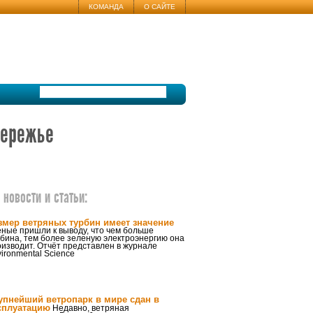
КОМАНДА
О САЙТЕ
бережье
новости и статьи:
змер ветряных турбин имеет значение
ные пришли к выводу, что чем больше
бина, тем более зеленую электроэнергию она
изводит. Отчёт представлен в журнале
ironmental Science
упнейший ветропарк в мире сдан в
сплуатацию
Недавно, ветряная