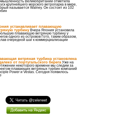
омышленность Великобритании отметила
уск крупнейшего морского ветропарка в мире,
орый называется Walney. Он состоит из 102
рбин
ония устанавливает плавающую
тряную турбину
Вчера Япония установила
большую плавающую ветряную турбину у
егов одного из островов Гото, таким образом,
елав очередной шаг к коммерциализации
авающая ветряная турбина установлена
далеко от португальского берега
Уже на
отяжении некоторого времени мы следим за
оектом плавающих ветряных турбин компаний
nciple Power и Vestas. Сегодня появилось
е