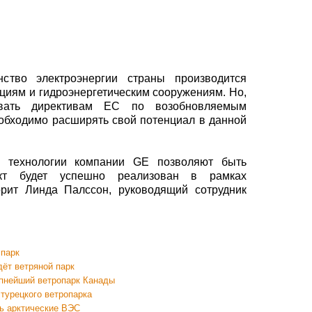
ство электроэнергии страны производится
циям и гидроэнергетическим сооружениям. Но,
овать директивам ЕС по возобновляемым
обходимо расширять свой потенциал в данной
, технологии компании GE позволяют быть
кт будет успешно реализован в рамках
орит Линда Палссон, руководящий сотрудник
 парк
ёт ветряной парк
упнейший ветропарк Канады
турецкого ветропарка
ть арктические ВЭС