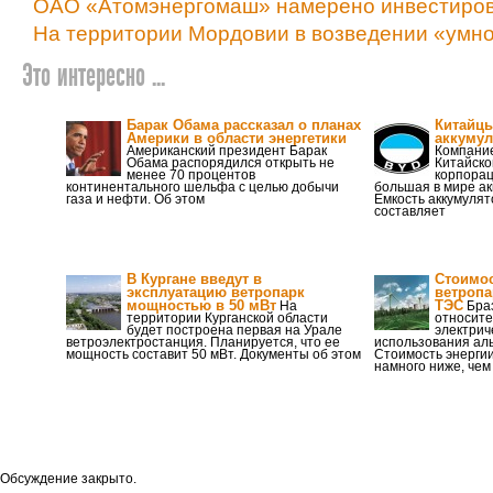
ОАО «Атомэнергомаш» намерено инвестирова
На территории Мордовии в возведении «умно
Это интересно ...
Барак Обама рассказал о планах
Китайцы
Америки в области энергетики
аккуму
Американский президент Барак
Компание
Обама распорядился открыть не
Китайско
менее 70 процентов
корпорац
континентального шельфа с целью добычи
большая в мире ак
газа и нефти. Об этом
Емкость аккумулят
составляет
В Кургане введут в
Стоимос
эксплуатацию ветропарк
ветропа
мощностью в 50 мВт
ТЭС
На
Браз
территории Курганской области
относите
будет построена первая на Урале
электрич
ветроэлектростанция. Планируется, что ее
использования аль
мощность составит 50 мВт. Документы об этом
Стоимость энергии
намного ниже, чем
Обсуждение закрыто.