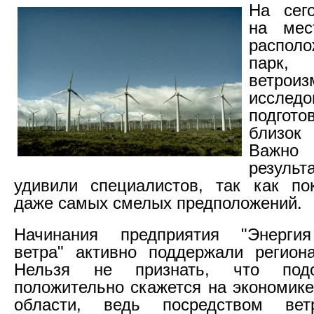
На сег
на мес
располо
парк
ветроиз
исслед
подгото
близок 
Важно 
резуль
удивили специалистов, так как по
даже самых смелых предположений.
Начинания предприятия "Энергия
ветра" активно поддержали регион
Нельзя не признать, что под
положительно скажется на экономике
области, ведь посредством ветр