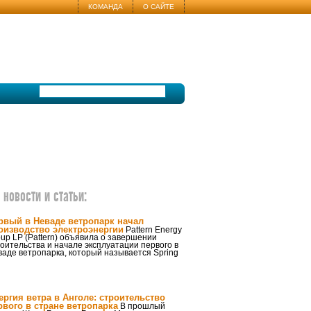
КОМАНДА
О САЙТЕ
новости и статьи:
рвый в Неваде ветропарк начал
оизводство электроэнергии
Pattern Energy
up LP (Pattern) объявила о завершении
оительства и начале эксплуатации первого в
аде ветропарка, который называется Spring
ергия ветра в Анголе: строительство
рвого в стране ветропарка
В прошлый