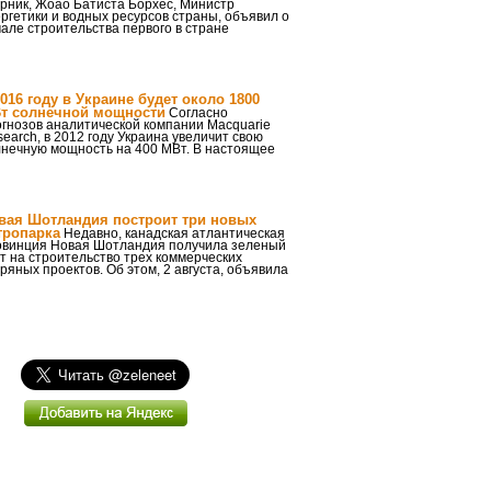
рник, Жоао Батиста Борхес, Министр
ргетики и водных ресурсов страны, объявил о
але строительства первого в стране
2016 году в Украине будет около 1800
т солнечной мощности
Согласно
гнозов аналитической компании Macquarie
earch, в 2012 году Украина увеличит свою
лнечную мощность на 400 МВт. В настоящее
вая Шотландия построит три новых
тропарка
Недавно, канадская атлантическая
овинция Новая Шотландия получила зеленый
т на строительство трех коммерческих
ряных проектов. Об этом, 2 августа, объявила