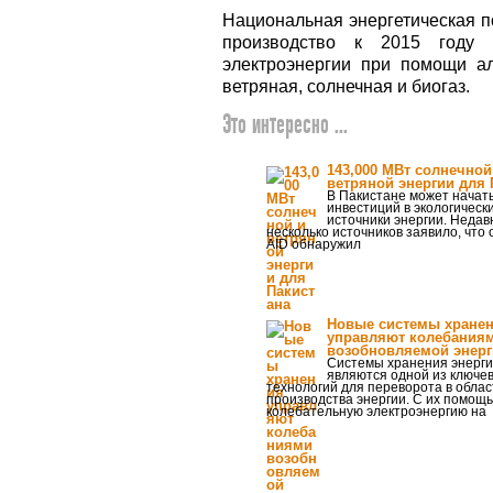
Национальная энергетическая п
производство к 2015 году 
электроэнергии при помощи ал
ветряная, солнечная и биогаз.
Это интересно ...
143,000 МВт солнечной
ветряной энергии для 
В Пакистане может начат
инвестиций в экологическ
источники энергии. Недав
несколько источников заявило, что 
AID обнаружил
Новые системы хране
управляют колебания
возобновляемой энерг
Системы хранения энерг
являются одной из ключе
технологий для переворота в облас
производства энергии. С их помощь
колебательную электроэнергию на