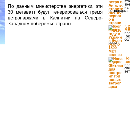
вто
эне
По данным министерства энергетики, эти
нач
ветропарка,
30 мегаватт будут генерироваться тремя
ветропарками в Калпитии на Северо-
Западном побережье страны.
К 
МВ
про
Res
со
время,
Но
ве
пр
све
вет