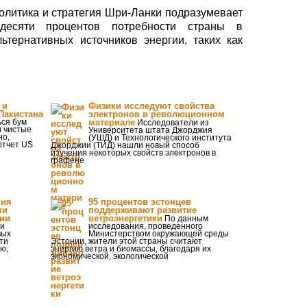
олитика и стратегия Шри-Ланки подразумевает
десяти процентов потребности страны в
ьтернативных источников энергии, таких как
 и
Физики исследуют свойства
Пакистана
электронов в революционном
ься бум
материале
Исследователи из
и чистые
Университета штата Джорджия
но,
(УШД) и Технологического института
отчет US
Джорджии (ТИД) нашли новый способ
изучения некоторых свойств электронов в
графене
ния
95 процентов эстонцев
ми
поддерживают развитие
ии
ветроэнергетики
По данным
ии
исследования, проведенного
вых
Министерством окружающей среды
ти
Эстонии, жители этой страны считают
ю,
энергию ветра и биомассы, благодаря их
экономической, экологической