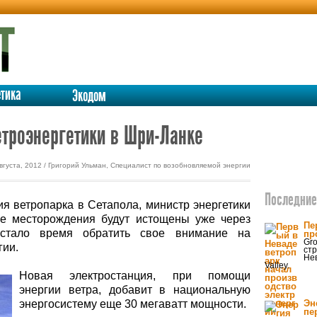
етика
Экодом
троэнергетики в Шри-Ланке
вгуста, 2012 / Григорий Ульман, Специалист по возобновляемой энергии
Последние 
я ветропарка в Сетапола, министр энергетики
ые месторождения будут истощены уже через
Пе
астало время обратить свое внимание на
пр
Gro
гии.
стр
Нев
Valley.
Новая электростанция, при помощи
энергии ветра, добавит в национальную
энергосистему еще 30 мегаватт мощности.
Эн
пе