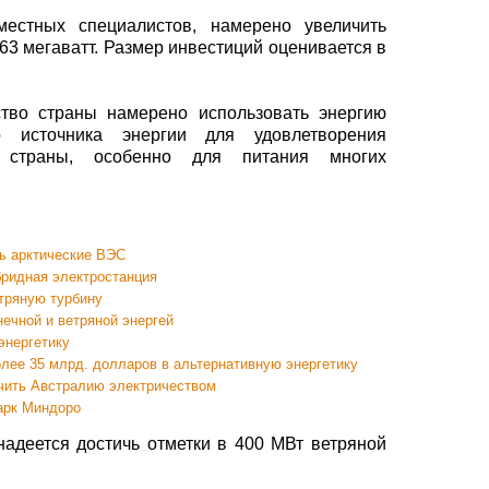
естных специалистов, намерено увеличить
63 мегаватт. Размер инвестиций оценивается в
ство страны намерено использовать энергию
о источника энергии для удовлетворения
ей страны, особенно для питания многих
ть арктические ВЭС
бридная электростанция
тряную турбину
ечной и ветряной энергей
энергетику
лее 35 млрд. долларов в альтернативную энергетику
ечить Австралию электричеством
арк Миндоро
надеется достичь отметки в 400 МВт ветряной