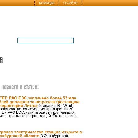
КОМАНДА
О САЙТЕ
а
новости и статьи:
ТЕР РАО ЕЭС заплачено более 53 млн.
блей долларов за ветроэлектростанцию
 территории Литвы
Компания IRL Wind,
торая считается дочерним предприятием
ТЕР РАО ЕЭС, купила одну из крупнейших
их ветряных электростанций. Расположена
тряная электрическая станция открыта в
енбургской области
В Оренбургской