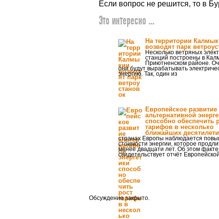
Если вопрос не решится, то в Б
Это интересно ...
На территории Калмык
возводят парк ветроус
Несколько ветряных элек
станций построены в Кал
Приютненском районе. Оч
они будут вырабатывать электриче
энергию. Так, один из
Европейское развитие
альтернативной энерге
способно обеспечить 
тарифов в несколько
ближайших десятилет
странах Европы наблюдается пов
стоимости энергии, которое продли
менее двадцати лет. Об этом факте
свидетельствует отчёт Европейско
Обсуждение закрыто.