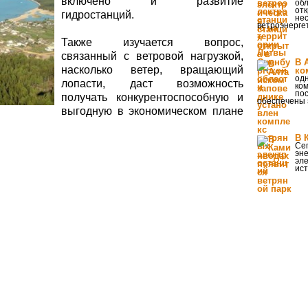
включено и развитие
обл
отк
гидростанций.
не
ветроэнергет
Также изучается вопрос,
связанный с ветровой нагрузкой,
В 
насколько ветер, вращающий
ко
од
лопасти, даст возможность
ком
по
получать конкурентоспособную и
обеспечены 
выгодную в экономическом плане
В 
Се
эне
эл
ист