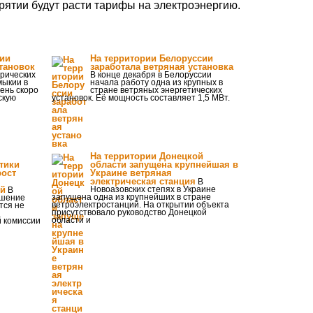
урятии будут расти тарифы на электроэнергию.
ии
На территории Белоруссии
тановок
заработала ветряная установка
трических
В конце декабря в Белоруссии
мыкии в
начала работу одна из крупных в
ень скоро
стране ветряных энергетических
скую
установок. Её мощность составляет 1,5 МВт.
На территории Донецкой
тики
области запущена крупнейшая в
рост
Украине ветряная
электрическая станция
В
ий
Новоазовских степях в Украине
В
запущена одна из крупнейших в стране
ышение
ветроэлектростанций. На открытии объекта
тся не
присутствовало руководство Донецкой
области и
й комиссии