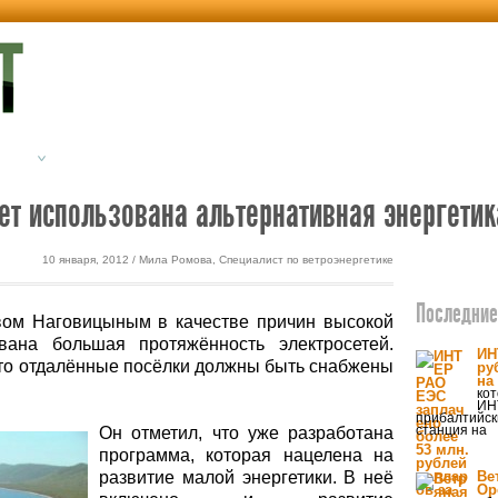
етика
Экодом
ет использована альтернативная энергетик
10 января, 2012 / Мила Ромова, Специалист по ветроэнергетике
Последние 
вом Наговицыным в качестве причин высокой
звана большая протяжённость электросетей.
ИН
то отдалённые посёлки должны быть снабжены
ру
на
ко
ИН
прибалтийск
станция на
Он отметил, что уже разработана
программа, которая нацелена на
развитие малой энергетики. В неё
Ве
Ор