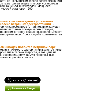
асти на Тюльганском заводе электромеханики
рыта ветряная энергетическая установка и
сколько небольших котелен. Мощность
ической установки - 200
Алтайском заповеднике установлен
мплекс ветряных электростанций
В
ном из заповедников Алтая недавно запущен
плекс ветряных электрических станций,
средством которого отдалённые районы будут
электричеством. Пресс-служба правительства
Каминводах появится ветряной парк
годня значимость альтернативных источников
ргии значительно возросла, а вот цена на
ектроэнергию, получаемую из привычных
очников, растёт в связи с