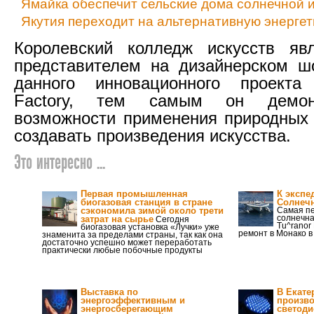
Ямайка обеспечит сельские дома солнечной и
Якутия переходит на альтернативную энергет
Королевский колледж искусств яв
представителем на дизайнерском ш
данного инновационного проекта 
Factory, тем самым он демон
возможности применения природных 
создавать произведения искусства.
Это интересно ...
Первая промышленная
К экспе
биогазовая станция в стране
Солнечн
сэкономила зимой около трети
Самая пе
солнечна
затрат на сырье
Сегодня
Tu^ranor
биогазовая установка «Лучки» уже
ремонт в Монако в 
знаменита за пределами страны, так как она
достаточно успешно может переработать
практически любые побочные продукты
Выставка по
В Екате
энергоэффективным и
произв
энергосберегающим
светод