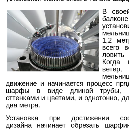
В своей
балк
устано
мельни
1,2 мет
всего в
ловить
Когда 
ветер
мельн
движение и начинается процесс пря
шарфы в виде длиной трубы, 
оттенками и цветами, и однотонно, д
два метра.
Установка при достижении соот
дизайна начинает обрезать шарфик